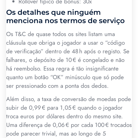
Rollover típico de bônus: 30x
Os detalhes que ninguém
menciona nos termos de serviço
Os T&C de quase todos os sites listam uma
cláusula que obriga o jogador a usar o “código
de verificação” dentro de 48 h após o registo. Se
falhares, o depósito de 10 € é congelado e não
há reembolso. Essa regra é tão insignificante
quanto um botão “OK” minúsculo que só pode
ser pressionado com a ponta dos dedos.
Além disso, a taxa de conversão de moedas pode
subir de 0,99 € para 1,05 € quando o jogador
troca euros por dólares dentro do mesmo site.
Uma diferença de 0,06 € por cada 100 € trocados
pode parecer trivial, mas ao longo de 5