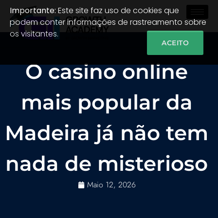
Importante:
Este site faz uso de cookies que
podem conter informações de rastreamento sobre
os visitantes.
ACEITO
O casino online
mais popular da
Madeira já não tem
nada de misterioso
Maio 12, 2026