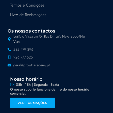
Termos e Condições
Livro de Reclamações
Os nossos contactos
Edifício Vissaium XXI Rua Dr. Luís Nava 3500-846
Viseu
232 479 396
926 777 626
geral@growthacademy.pt
Nosso horário
08h - 18h | Segunda - Sexta
O nosso suporte funciona dentro do nosso horário
comercial.
VER FORMAÇÕES