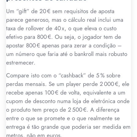
Um “gift” de 20 € sem requisitos de aposta
parece generoso, mas o cálculo real inclui uma
taxa de rollover de 40 x, o que eleva o custo
efetivo para 800 €. Ou seja, o jogador tem de
apostar 800 € apenas para zerar a condição –
um número que faria até o bankroll mais robusto
estremecer.
Compare isto com o “cashback” de 5 % sobre
perdas mensais. Se um player perde 2 000 €, ele
recebe apenas 100 € de volta, equivalente a um
cupom de desconto numa loja de eletrónica onde
o produto tem preço de 2 500 €. A diferença
entre o que se promete e o que realmente se
entrega é tão grande que poderia ser medida em
metros, não em euros.