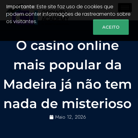
Importante:
Este site faz uso de cookies que
podem conter informações de rastreamento sobre
os visitantes.
ACEITO
O casino online
mais popular da
Madeira já não tem
nada de misterioso
Maio 12, 2026