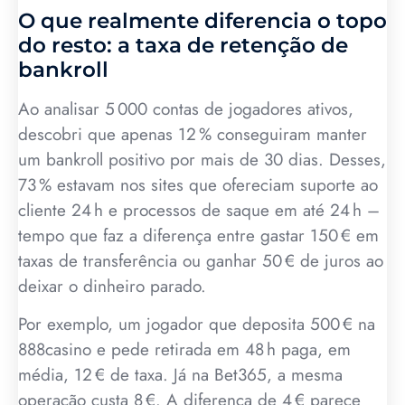
O que realmente diferencia o topo
do resto: a taxa de retenção de
bankroll
Ao analisar 5 000 contas de jogadores ativos,
descobri que apenas 12 % conseguiram manter
um bankroll positivo por mais de 30 dias. Desses,
73 % estavam nos sites que ofereciam suporte ao
cliente 24 h e processos de saque em até 24 h –
tempo que faz a diferença entre gastar 150 € em
taxas de transferência ou ganhar 50 € de juros ao
deixar o dinheiro parado.
Por exemplo, um jogador que deposita 500 € na
888casino e pede retirada em 48 h paga, em
média, 12 € de taxa. Já na Bet365, a mesma
operação custa 8 €. A diferença de 4 € parece