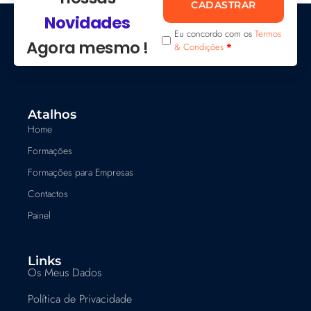
CADASTRAR
Novidades
Eu concordo com os
Termos
Agora mesmo !
& Condições
*
Atalhos
Home
Formações
Formações para Empresas
Contactos
Painel
Links
Os Meus Dados
Política de Privacidade