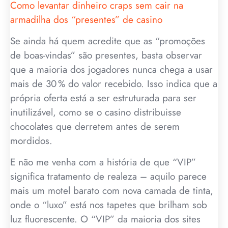
Como levantar dinheiro craps sem cair na
armadilha dos “presentes” de casino
Se ainda há quem acredite que as “promoções
de boas-vindas” são presentes, basta observar
que a maioria dos jogadores nunca chega a usar
mais de 30 % do valor recebido. Isso indica que a
própria oferta está a ser estruturada para ser
inutilizável, como se o casino distribuisse
chocolates que derretem antes de serem
mordidos.
E não me venha com a história de que “VIP”
significa tratamento de realeza – aquilo parece
mais um motel barato com nova camada de tinta,
onde o “luxo” está nos tapetes que brilham sob
luz fluorescente. O “VIP” da maioria dos sites