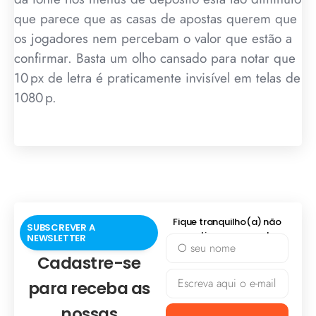
que parece que as casas de apostas querem que
os jogadores nem percebam o valor que estão a
confirmar. Basta um olho cansado para notar que
10 px de letra é praticamente invisível em telas de
1080 p.
Fique tranquilho(a) não
SUBSCREVER A
praticamos spam!
NEWSLETTER
Cadastre-se
para receba as
nossas