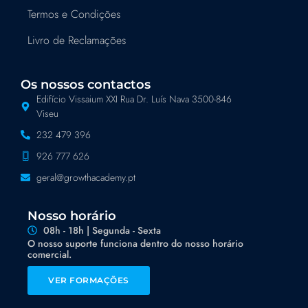
Termos e Condições
Livro de Reclamações
Os nossos contactos
Edifício Vissaium XXI Rua Dr. Luís Nava 3500-846
Viseu
232 479 396
926 777 626
geral@growthacademy.pt
Nosso horário
08h - 18h | Segunda - Sexta
O nosso suporte funciona dentro do nosso horário
comercial.
VER FORMAÇÕES