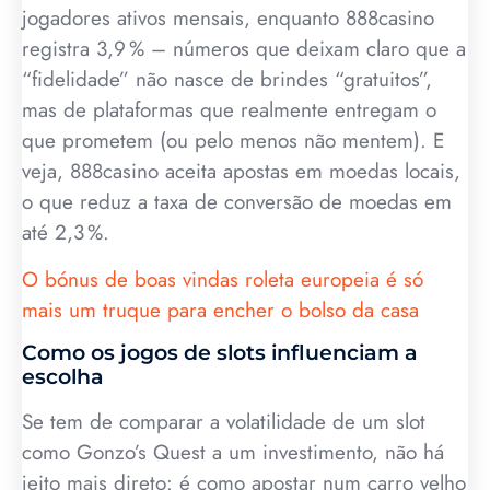
jogadores ativos mensais, enquanto 888casino
registra 3,9 % – números que deixam claro que a
“fidelidade” não nasce de brindes “gratuitos”,
mas de plataformas que realmente entregam o
que prometem (ou pelo menos não mentem). E
veja, 888casino aceita apostas em moedas locais,
o que reduz a taxa de conversão de moedas em
até 2,3 %.
O bónus de boas vindas roleta europeia é só
mais um truque para encher o bolso da casa
Como os jogos de slots influenciam a
escolha
Se tem de comparar a volatilidade de um slot
como Gonzo’s Quest a um investimento, não há
jeito mais direto: é como apostar num carro velho