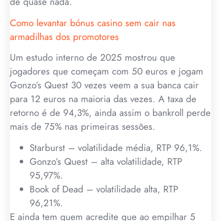
de quase nada.
Como levantar bónus casino sem cair nas
armadilhas dos promotores
Um estudo interno de 2025 mostrou que
jogadores que começam com 50 euros e jogam
Gonzo’s Quest 30 vezes veem a sua banca cair
para 12 euros na maioria das vezes. A taxa de
retorno é de 94,3%, ainda assim o bankroll perde
mais de 75% nas primeiras sessões.
Starburst – volatilidade média, RTP 96,1%.
Gonzo’s Quest – alta volatilidade, RTP
95,97%.
Book of Dead – volatilidade alta, RTP
96,21%.
E ainda tem quem acredite que ao empilhar 5