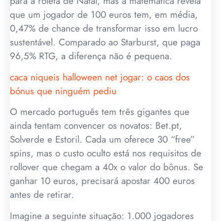
para a roleta de Natal, mas a matemática revela
que um jogador de 100 euros tem, em média,
0,47% de chance de transformar isso em lucro
sustentável. Comparado ao Starburst, que paga
96,5% RTG, a diferença não é pequena.
caca niqueis halloween net jogar: o caos dos
bónus que ninguém pediu
O mercado português tem três gigantes que
ainda tentam convencer os novatos: Bet.pt,
Solverde e Estoril. Cada um oferece 30 “free”
spins, mas o custo oculto está nos requisitos de
rollover que chegam a 40x o valor do bônus. Se
ganhar 10 euros, precisará apostar 400 euros
antes de retirar.
Imagine a seguinte situação: 1.000 jogadores