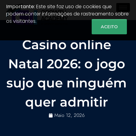
Importante:
Este site faz uso de cookies que
podem conter informações de rastreamento sobre
os visitantes.
ACEITO
Casino online
Natal 2026: o jogo
sujo que ninguém
quer admitir
Maio 12, 2026