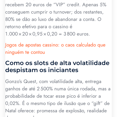
recebem 20 euros de “VIP” credit. Apenas 5%
conseguem cumprir o turnover; dos restantes,
80% se dão ao luxo de abandonar a conta. O
retorno efetivo para o cassino é
1.000 × 20 × 0,95 × 0,20 = 3 800 euros.
Jogos de apostas cassino: o caos calculado que
ninguém te contou
Como os slots de alta volatilidade
despistam os iniciantes
Gonzo’s Quest, com volatilidade alta, entrega
ganhos de até 2 500% numa única rodada, mas a
probabilidade de tocar esse pico é inferior a
0,02%. É o mesmo tipo de ilusão que o “gift” de
Natal oferece: promessa de explosão, realidade