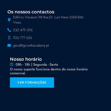
Os nossos contactos
Edifício Vissaium XXI Rua Dr. Luís Nava 3500-846
Viseu
232 479 396
926 777 626
geral@growthacademy.pt
Nosso horário
08h - 18h | Segunda - Sexta
O nosso suporte funciona dentro do nosso horário
comercial.
VER FORMAÇÕES