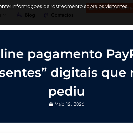
onter informações de rastreamento sobre os visitantes.
Seja nosso forma
s
Blog
Contactos
line pagamento PayP
sentes” digitais qu
pediu
Maio 12, 2026