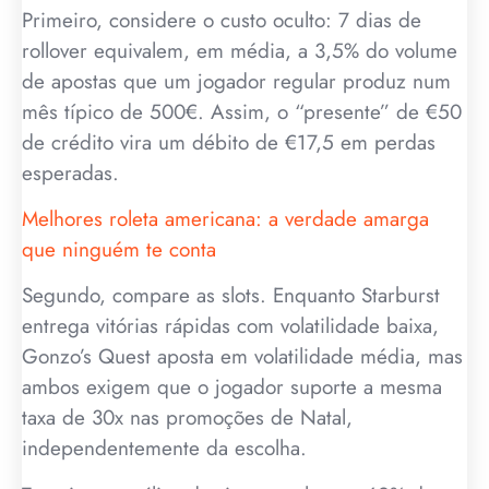
Primeiro, considere o custo oculto: 7 dias de
rollover equivalem, em média, a 3,5% do volume
de apostas que um jogador regular produz num
mês típico de 500€. Assim, o “presente” de €50
de crédito vira um débito de €17,5 em perdas
esperadas.
Melhores roleta americana: a verdade amarga
que ninguém te conta
Segundo, compare as slots. Enquanto Starburst
entrega vitórias rápidas com volatilidade baixa,
Gonzo’s Quest aposta em volatilidade média, mas
ambos exigem que o jogador suporte a mesma
taxa de 30x nas promoções de Natal,
independentemente da escolha.