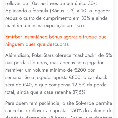
rollover de 10x, ao invés de um único 30x.
Aplicando a fórmula (Bónus ÷ 3) × 10, o jogador
reduz o custo de cumprimento em 33% e ainda
mantém a mesma exposição ao risco.
Emirbet instantâneo bónus agora: o truque que
ninguém quer que descubras
Além disso, PokerStars oferece “cashback” de 5%
nas perdas líquidas, mas apenas se o jogador
mantiver um volume mínimo de €200 por
semana. Se o jogador aposta €800, o cashback
será de €40, o que compensa 12,5% da perda
total, ainda que a casa retenha 87,5%.
Para quem tem paciência, o site Solverde permite
cancelar o rollover ao apostar 150% do volume de
depósito dentro de 48 horas. Assim, um depósito