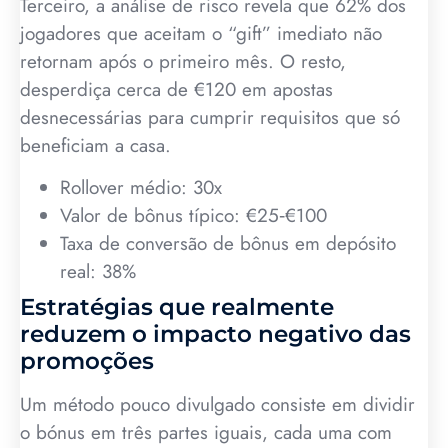
Terceiro, a análise de risco revela que 62% dos
jogadores que aceitam o “gift” imediato não
retornam após o primeiro mês. O resto,
desperdiça cerca de €120 em apostas
desnecessárias para cumprir requisitos que só
beneficiam a casa.
Rollover médio: 30x
Valor de bônus típico: €25‑€100
Taxa de conversão de bônus em depósito
real: 38%
Estratégias que realmente
reduzem o impacto negativo das
promoções
Um método pouco divulgado consiste em dividir
o bónus em três partes iguais, cada uma com