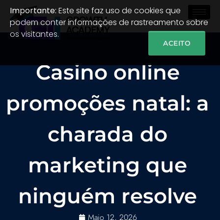
Importante:
Este site faz uso de cookies que
podem conter informações de rastreamento sobre
os visitantes.
ACEITO
Casino online
promoções natal: a
charada do
marketing que
ninguém resolve
Maio 12, 2026