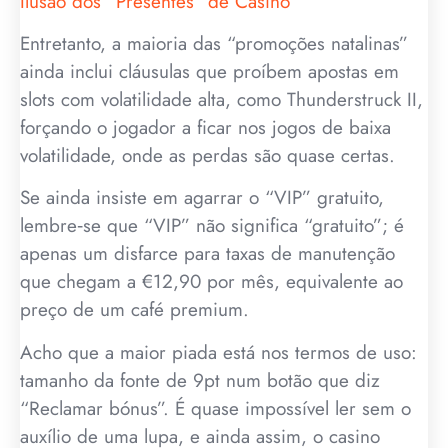
Ilusão dos “Presentes” de Casino
Entretanto, a maioria das “promoções natalinas”
ainda inclui cláusulas que proíbem apostas em
slots com volatilidade alta, como Thunderstruck II,
forçando o jogador a ficar nos jogos de baixa
volatilidade, onde as perdas são quase certas.
Se ainda insiste em agarrar o “VIP” gratuito,
lembre‑se que “VIP” não significa “gratuito”; é
apenas um disfarce para taxas de manutenção
que chegam a €12,90 por mês, equivalente ao
preço de um café premium.
Acho que a maior piada está nos termos de uso:
tamanho da fonte de 9pt num botão que diz
“Reclamar bónus”. É quase impossível ler sem o
auxílio de uma lupa, e ainda assim, o casino