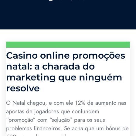
Casino online promoções
natal: a charada do
marketing que ninguém
resolve
O Natal chegou, e com ele 12% de aumento nas
apostas de jogadores que confundem
“promoção” com “solução” para os seus
problemas financeiros. Se acha que um bónus de