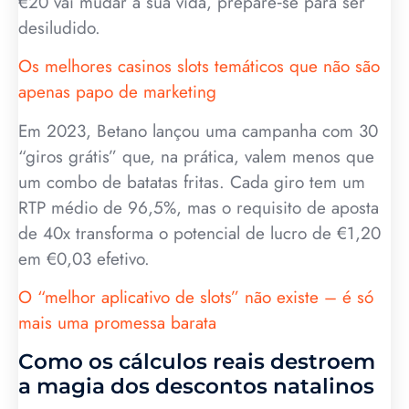
€20 vai mudar a sua vida, prepare‑se para ser
desiludido.
Os melhores casinos slots temáticos que não são
apenas papo de marketing
Em 2023, Betano lançou uma campanha com 30
“giros grátis” que, na prática, valem menos que
um combo de batatas fritas. Cada giro tem um
RTP médio de 96,5%, mas o requisito de aposta
de 40x transforma o potencial de lucro de €1,20
em €0,03 efetivo.
O “melhor aplicativo de slots” não existe – é só
mais uma promessa barata
Como os cálculos reais destroem
a magia dos descontos natalinos