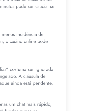
inutos pode ser crucial se
m menos incidência de
m, o casino online pode
 dias” costuma ser ignorada
ngelado. A cláusula de
saque ainda está pendente.
enas um chat mais rápido,