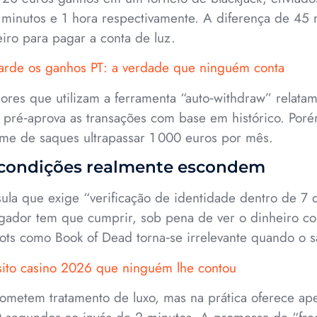
inutos e 1 hora respectivamente. A diferença de 45 m
iro para pagar a conta de luz.
uarde os ganhos PT: a verdade que ninguém conta
ores que utilizam a ferramenta “auto‑withdraw” relata
o pré‑aprova as transações com base em histórico. Poré
lume de saques ultrapassar 1 000 euros por mês.
 condições realmente escondem
usula que exige “verificação de identidade dentro de 7
gador tem que cumprir, sob pena de ver o dinheiro co
ots como Book of Dead torna‑se irrelevante quando o 
to casino 2026 que ninguém lhe contou
ometem tratamento de luxo, mas na prática oferece ap