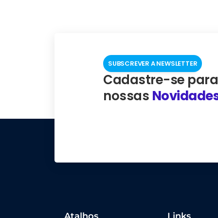
SUBSCREVER A NEWSLETTER
Cadastre-se para
nossas
Novidade
Atalhos
Links