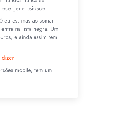
e” fundos nunca se
erece generosidade.
00 euros, mas ao somar
entra na lista negra. Um
euros, e ainda assim tem
 dizer
versões mobile, tem um