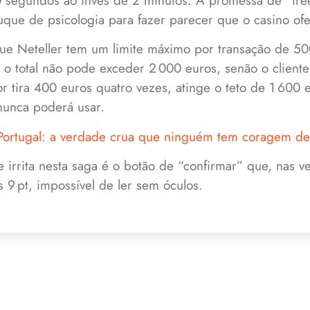
segundos ao invés de 2 minutos. A promessa de “fre
ruque de psicologia para fazer parecer que o casino of
aque Neteller tem um limite máximo por transação de 5
o total não pode exceder 2 000 euros, senão o cliente 
or tira 400 euros quatro vezes, atinge o teto de 1 600 
nunca poderá usar.
 Portugal: a verdade crua que ninguém tem coragem de
 irrita nesta saga é o botão de “confirmar” que, nas 
 9 pt, impossível de ler sem óculos.