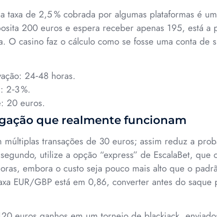
 a taxa de 2,5 % cobrada por algumas plataformas é u
osita 200 euros e espera receber apenas 195, está a 
a. O casino faz o cálculo como se fosse uma conta de
.
ação: 24‑48 horas.
: 2‑3 %.
: 20 euros.
tigação que realmente funcionam
m múltiplas transações de 30 euros; assim reduz a pro
 segundo, utilize a opção “express” de EscalaBet, que 
ras, embora o custo seja pouco mais alto que o padrã
axa EUR/GBP está em 0,86, converter antes do saque 
120 euros ganhos em um torneio de blackjack, enviado