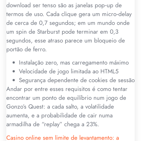
download ser tenso são as janelas pop‑up de
termos de uso. Cada clique gera um micro‑delay
de cerca de 0,7 segundos; em um mundo onde
um spin de Starburst pode terminar em 0,3
segundos, esse atraso parece um bloqueio de
portão de ferro.
Instalação zero, mas carregamento máximo
Velocidade de jogo limitada ao HTML5
Segurança dependente de cookies de sessão
Andar por entre esses requisitos é como tentar
encontrar um ponto de equilíbrio num jogo de
Gonzo’s Quest: a cada salto, a volatilidade
aumenta, e a probabilidade de cair numa
armadilha de “replay” chega a 23%.
Casino online sem limite de levantamento: a