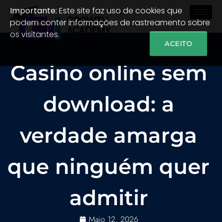
Importante:
Este site faz uso de cookies que
podem conter informações de rastreamento sobre
os visitantes.
ACEITO
Casino online sem
download: a
verdade amarga
que ninguém quer
admitir
Maio 12, 2026