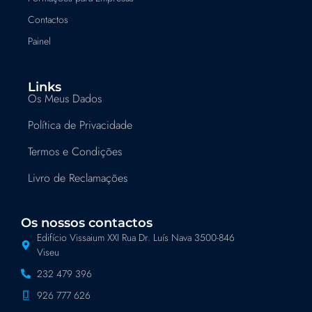
Contactos
Painel
Links
Os Meus Dados
Política de Privacidade
Termos e Condições
Livro de Reclamações
Os nossos contactos
Edifício Vissaium XXI Rua Dr. Luís Nava 3500-846
Viseu
232 479 396
926 777 626