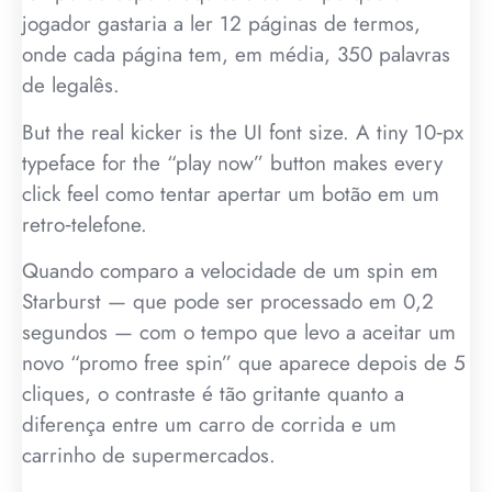
jogador gastaria a ler 12 páginas de termos,
onde cada página tem, em média, 350 palavras
de legalês.
But the real kicker is the UI font size. A tiny 10‑px
typeface for the “play now” button makes every
click feel como tentar apertar um botão em um
retro‑telefone.
Quando comparo a velocidade de um spin em
Starburst — que pode ser processado em 0,2
segundos — com o tempo que levo a aceitar um
novo “promo free spin” que aparece depois de 5
cliques, o contraste é tão gritante quanto a
diferença entre um carro de corrida e um
carrinho de supermercados.