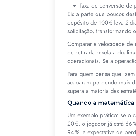
Taxa de conversão de 
Eis a parte que poucos de
depósito de 100 € leva 2 di
solicitação, transformando 
Comparar a velocidade de 
de retirada revela a duali
operacionais. Se a operaçã
Para quem pensa que “sem r
acabaram perdendo mais de 
supera a maioria das estrat
Quando a matemática d
Um exemplo prático: se o c
20 €, o jogador já está 66 
94 %, a expectativa de per