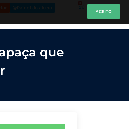
0
dor
Painel do aluno
ACEITO
trapaça que
r