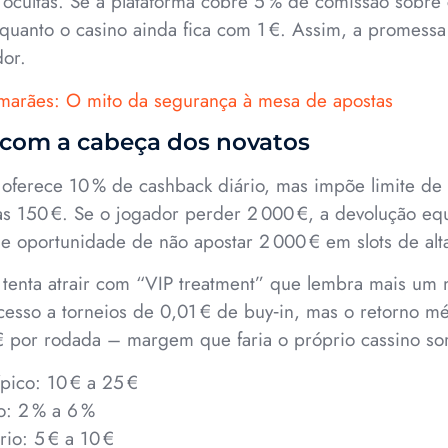
s ocultas. Se a plataforma cobre 5 % de comissão sobr
quanto o casino ainda fica com 1 €. Assim, a promessa
dor.
imarães: O mito da segurança à mesa de apostas
com a cabeça dos novatos
 oferece 10 % de cashback diário, mas impõe limite de
 150 €. Se o jogador perder 2 000 €, a devolução equi
 oportunidade de não apostar 2 000 € em slots de alta 
, tenta atrair com “VIP treatment” que lembra mais um 
cesso a torneios de 0,01 € de buy‑in, mas o retorno m
€ por rodada – margem que faria o próprio cassino so
ípico: 10 € a 25 €
o: 2 % a 6 %
rio: 5 € a 10 €