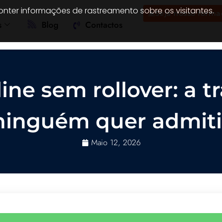
onter informações de rastreamento sobre os visitantes.
Seja nosso forma
s
Blog
Contactos
ine sem rollover: a 
ninguém quer admiti
Maio 12, 2026