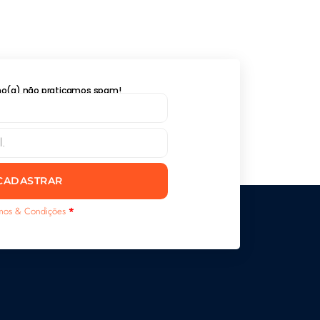
lho(a) não praticamos spam!
CADASTRAR
mos & Condições
*