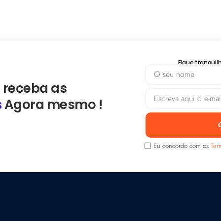
Fique tranqui
 receba as
s
Agora mesmo !
Eu concordo com os
Ter