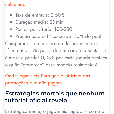
milionário
Taxa de entrada: 2,50 €
Duração média: 20 min
Pontos por vitória: 100‑250
Prêmio para o 1.º colocado: 30 % do pool
Comparar isso a um torneio de poker onde a
“free entry” não passa de um convite a sentar-se
à mesa e perder 0,05 € por carta jogada destaca
o quão “generoso” esse modelo realmente é.
Onde jogar slots Portugal: o labirinto das
promoções que não pagam
Estratégias mortais que nenhum
tutorial oficial revela
Estrategicamente, o jogo mais rápido – como o