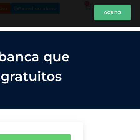
0
dor
Painel do aluno
ACEITO
a banca que
gratuitos