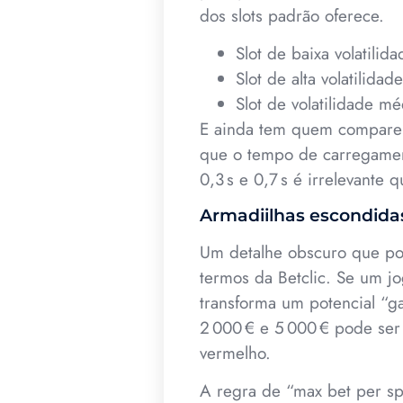
dos slots padrão oferece.
Slot de baixa volatili
Slot de alta volatilid
Slot de volatilidade m
E ainda tem quem compare a
que o tempo de carregament
0,3 s e 0,7 s é irrelevante 
Armadiilhas escondida
Um detalhe obscuro que pou
termos da Betclic. Se um j
transforma um potencial “g
2 000 € e 5 000 € pode ser
vermelho.
A regra de “max bet per sp