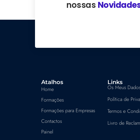
nossas
Novidade
Atalhos
Links
Os Meus Dado
Home
Política de Pri
Formações
Formações para Empresas
Termos e Cond
Contactos
Livro de Recla
Painel