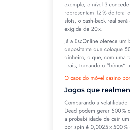
exemplo, o nível 3 concede
representam 12 % do total 
slots, o cash‑back real será
exigida de 20 x.
Já a EscOnline oferece um 
depositante que coloque 50
dinheiro, o que, com uma t
reais, tornando o “bônus” u
O caos do móvel casino po
Jogos que realmen
Comparando a volatilidade,
Dead podem gerar 500 % de 
a probabilidade de cair um
por spin é 0,0025 × 500 % =