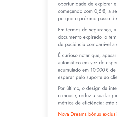
oportunidade de explorar es
começando com 0,5 €, a seq
porque o próximo passo de 
Em termos de segurança, a 
documento expirado, o temp
de paciência comparável a e
É curioso notar que, apesar
automático em vez de esper
acumulado em 10 000 € de
esperar pelo suporte ao cli
Por último, o design da in
o mouse, reduz a sua largu
métrica de eficiência; este
Nova Dreams bónus exclusi