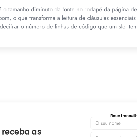
 é o tamanho diminuto da fonte no rodapé da página de
oom, o que transforma a leitura de cláusulas essenciai
r decifrar o número de linhas de código que um slot tem 
Fique tranqui
 receba as