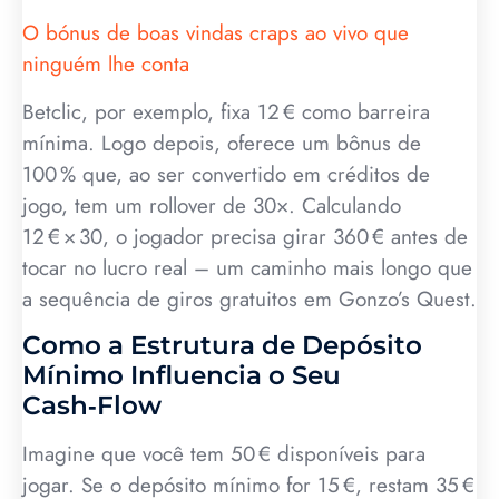
O bónus de boas vindas craps ao vivo que
ninguém lhe conta
Betclic, por exemplo, fixa 12 € como barreira
mínima. Logo depois, oferece um bônus de
100 % que, ao ser convertido em créditos de
jogo, tem um rollover de 30×. Calculando
12 € × 30, o jogador precisa girar 360 € antes de
tocar no lucro real – um caminho mais longo que
a sequência de giros gratuitos em Gonzo’s Quest.
Como a Estrutura de Depósito
Mínimo Influencia o Seu
Cash‑Flow
Imagine que você tem 50 € disponíveis para
jogar. Se o depósito mínimo for 15 €, restam 35 €