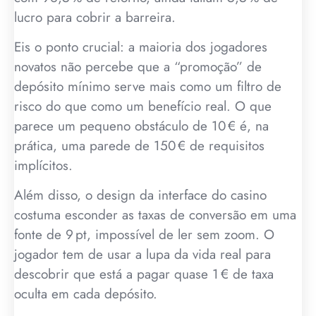
lucro para cobrir a barreira.
Eis o ponto crucial: a maioria dos jogadores
novatos não percebe que a “promoção” de
depósito mínimo serve mais como um filtro de
risco do que como um benefício real. O que
parece um pequeno obstáculo de 10 € é, na
prática, uma parede de 150 € de requisitos
implícitos.
Além disso, o design da interface do casino
costuma esconder as taxas de conversão em uma
fonte de 9 pt, impossível de ler sem zoom. O
jogador tem de usar a lupa da vida real para
descobrir que está a pagar quase 1 € de taxa
oculta em cada depósito.