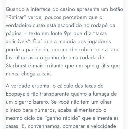
Quando a interface do casino apresenta um botão
“Retirar” verde, poucos percebem que o
verdadeiro custo está escondido no rodapé da
página – texto em fonte 9pt que diz “taxas
aplicáveis”. É aí que a maioria dos jogadores
perde a paciência, porque descobrir que a taxa
fixa ultrapassa o ganho de uma rodada de
Starburst é mais irritante que um spin grátis que
nunca chega a cair.
A verdade cruenta: o cálculo das taxas de
Ecopayz é tão transparente quanto a fumaça de
um cigarro barato. Se você não tem um olhar
clínico para números, acaba alimentando o
mesmo ciclo de “ganho rápido” que alimenta as
casas. E, convenhamos, comparar a velocidade