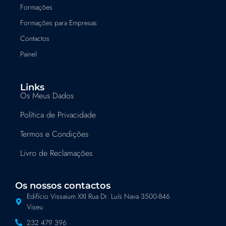
Formações
Formações para Empresas
Contactos
Painel
Links
Os Meus Dados
Política de Privacidade
Termos e Condições
Livro de Reclamações
Os nossos contactos
Edifício Vissaium XXI Rua Dr. Luís Nava 3500-846
Viseu
232 479 396