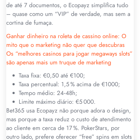
de até 7 documentos, o Ecopayz simplifica tudo
– quase como um “VIP” de verdade, mas sem a
cortina de fumaça.
Ganhar dinheiro na roleta de cassino online: O
mito que o marketing não quer que descubras
Os “melhores casinos para jogar megaways slots”
são apenas mais um truque de marketing
Taxa fixa: €0,50 até €100;
Taxa percentual: 1,5 % acima de €1000;
Tempo médio: 24‑48h;
Limite máximo diário: €5 000.
Bet365 usa Ecopayz não porque adora o design,
mas porque a taxa reduz o custo de atendimento
ao cliente em cerca de 17 %. PokerStars, por
outro lado, prefere oferecer “free” spins em slots