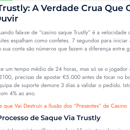
Trustly: A Verdade Crua Que 
uvir
ndo fala-se de “casino saque Trustly” é a velocidade d
ites espalham como confetes. 7 segundos para iniciar a
 sua conta são números que fazem a diferença entre ga
ece um tempo médio de 24 horas, mas só se o jogador 
 €100, precisas de apostar €5.000 antes de tocar no b
quipa de suporte demore 3 dias a validar o pedido. Ist
com 4% ao ano.
e que Vai Destruir a Ilusão dos “Presentes” de Casino
rocesso de Saque Via Trustly