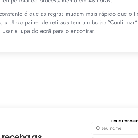
tempo total de processamento em 48 horas.
 constante é que as regras mudam mais rápido que o tic
so, a UI do painel de retirada tem um botão “Confirma
a usar a lupa do ecrã para o encontrar.
Fique tranqui
 receba as