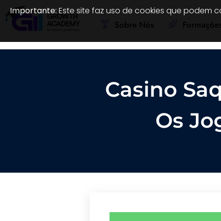
Importante:
Este site faz uso de cookies que podem c
Sobre Nós
Formaçõe
Casino Saq
Os Jo