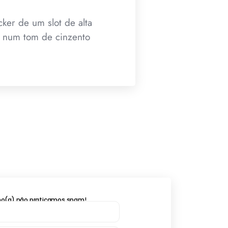
ker de um slot de alta
r” num tom de cinzento
lho(a) não praticamos spam!