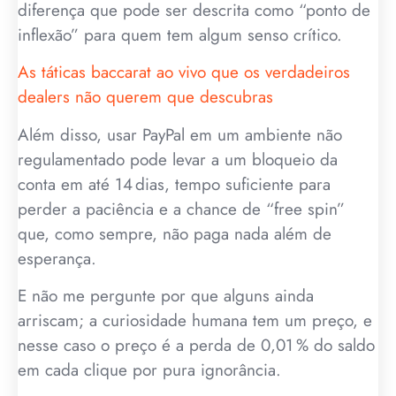
diferença que pode ser descrita como “ponto de
inflexão” para quem tem algum senso crítico.
As táticas baccarat ao vivo que os verdadeiros
dealers não querem que descubras
Além disso, usar PayPal em um ambiente não
regulamentado pode levar a um bloqueio da
conta em até 14 dias, tempo suficiente para
perder a paciência e a chance de “free spin”
que, como sempre, não paga nada além de
esperança.
E não me pergunte por que alguns ainda
arriscam; a curiosidade humana tem um preço, e
nesse caso o preço é a perda de 0,01 % do saldo
em cada clique por pura ignorância.