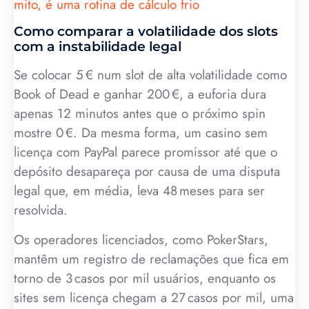
mito, é uma rotina de cálculo frio
Como comparar a volatilidade dos slots
com a instabilidade legal
Se colocar 5 € num slot de alta volatilidade como
Book of Dead e ganhar 200 €, a euforia dura
apenas 12 minutos antes que o próximo spin
mostre 0 €. Da mesma forma, um casino sem
licença com PayPal parece promissor até que o
depósito desapareça por causa de uma disputa
legal que, em média, leva 48 meses para ser
resolvida.
Os operadores licenciados, como PokerStars,
mantêm um registro de reclamações que fica em
torno de 3 casos por mil usuários, enquanto os
sites sem licença chegam a 27 casos por mil, uma