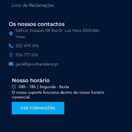
Livro de Reclamações
Os nossos contactos
Edifício Vissaium XXI Rua Dr. Luís Nava 3500-846
Viseu
232 479 396
926 777 626
geral@growthacademy.pt
Nosso horário
08h - 18h | Segunda - Sexta
O nosso suporte funciona dentro do nosso horário
comercial.
VER FORMAÇÕES