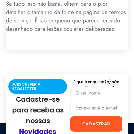
Se tudo isso não basta, olhem para o pior
detalhe: o tamanho da fonte na página de termos
de serviço. É tão pequeno que parece ter sido
desenhado para lesões oculares deliberadas.
Fique tranquilho(a) não
SUBSCREVER A
praticamos spam!
NEWSLETTER
Cadastre-se
para receba as
nossas
CADASTRAR
Novidades