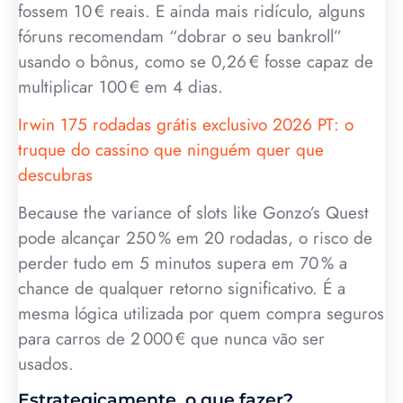
fossem 10 € reais. E ainda mais ridículo, alguns
fóruns recomendam “dobrar o seu bankroll”
usando o bônus, como se 0,26 € fosse capaz de
multiplicar 100 € em 4 dias.
Irwin 175 rodadas grátis exclusivo 2026 PT: o
truque do cassino que ninguém quer que
descubras
Because the variance of slots like Gonzo’s Quest
pode alcançar 250 % em 20 rodadas, o risco de
perder tudo em 5 minutos supera em 70 % a
chance de qualquer retorno significativo. É a
mesma lógica utilizada por quem compra seguros
para carros de 2 000 € que nunca vão ser
usados.
Estrategicamente, o que fazer?