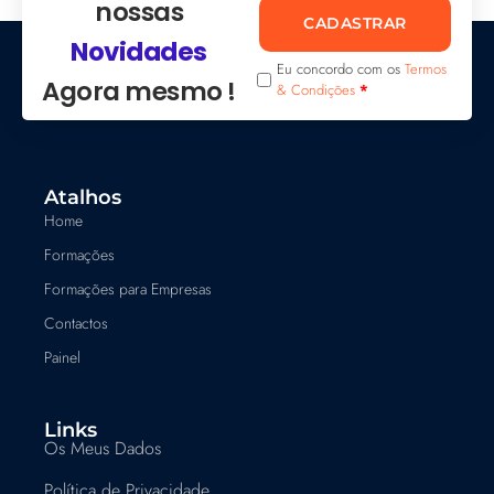
nossas
CADASTRAR
Novidades
Eu concordo com os
Termos
Agora mesmo !
& Condições
*
Atalhos
Home
Formações
Formações para Empresas
Contactos
Painel
Links
Os Meus Dados
Política de Privacidade