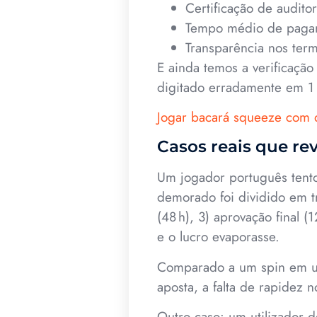
Certificação de audit
Tempo médio de pagame
Transparência nos termo
E ainda temos a verificaçã
digitado erradamente em 1 a
Jogar bacará squeeze com d
Casos reais que re
Um jogador português tento
demorado foi dividido em t
(48 h), 3) aprovação final (
e o lucro evaporasse.
Comparado a um spin em uma
aposta, a falta de rapidez 
Outro caso: um utilizador 