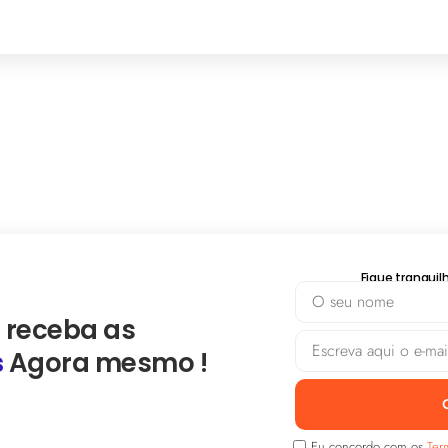
Fique tranqui
 receba as
s
Agora mesmo !
Eu concordo com os
Ter