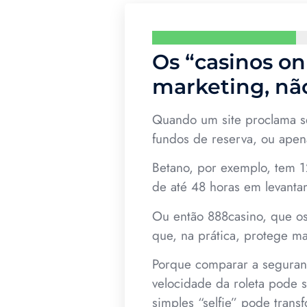
Os “casinos on
marketing, nã
Quando um site proclama se
fundos de reserva, ou apen
Betano, por exemplo, tem 1
de até 48 horas em levant
Ou então 888casino, que o
que, na prática, protege m
Porque comparar a seguran
velocidade da roleta pode s
simples “selfie” pode tran