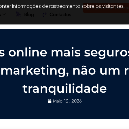
onter informações de rastreamento sobre os visitantes.
Seja nosso forma
s
Blog
Contactos
s online mais segur
 marketing, não um 
tranquilidade
Maio 12, 2026