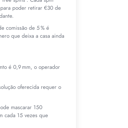
 para poder retirar €30 de
dante.
 de comissão de 5 % é
mero que deixa a casa ainda
ento é 0,9 mm, o operador
solução oferecida requer o
 pode mascarar 150
m cada 15 vezes que