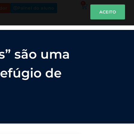
0
dor
Painel do aluno
ACEITO
os” são uma
refúgio de