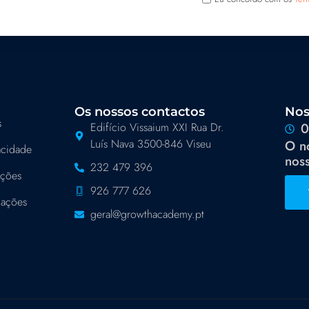
Os nossos contactos
Nos
s
Edifício Vissaium XXI Rua Dr.
0
Luís Nava 3500-846 Viseu
O n
vacidade
noss
232 479 396
ições
926 777 626
mações
geral@growthacademy.pt