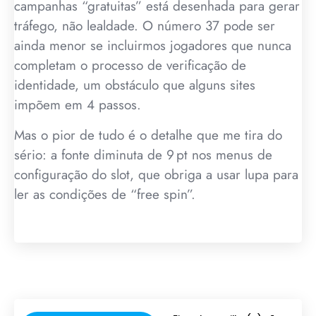
campanhas “gratuitas” está desenhada para gerar
tráfego, não lealdade. O número 37 pode ser
ainda menor se incluirmos jogadores que nunca
completam o processo de verificação de
identidade, um obstáculo que alguns sites
impõem em 4 passos.
Mas o pior de tudo é o detalhe que me tira do
sério: a fonte diminuta de 9 pt nos menus de
configuração do slot, que obriga a usar lupa para
ler as condições de “free spin”.