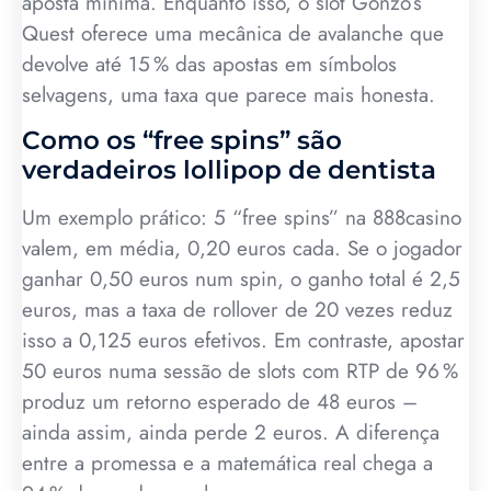
aposta mínima. Enquanto isso, o slot Gonzo’s
Quest oferece uma mecânica de avalanche que
devolve até 15 % das apostas em símbolos
selvagens, uma taxa que parece mais honesta.
Como os “free spins” são
verdadeiros lollipop de dentista
Um exemplo prático: 5 “free spins” na 888casino
valem, em média, 0,20 euros cada. Se o jogador
ganhar 0,50 euros num spin, o ganho total é 2,5
euros, mas a taxa de rollover de 20 vezes reduz
isso a 0,125 euros efetivos. Em contraste, apostar
50 euros numa sessão de slots com RTP de 96 %
produz um retorno esperado de 48 euros –
ainda assim, ainda perde 2 euros. A diferença
entre a promessa e a matemática real chega a