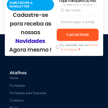
Fique tranquilho(a) não
SUBSCREVER A
praticamos spam!
NEWSLETTER
Cadastre-se
para receba as
nossas
CADASTRAR
Novidades
Eu concordo com os
Termos
Agora mesmo !
& Condições
*
Atalhos
Home
Formações
Formações para Empresas
Contactos
Painel