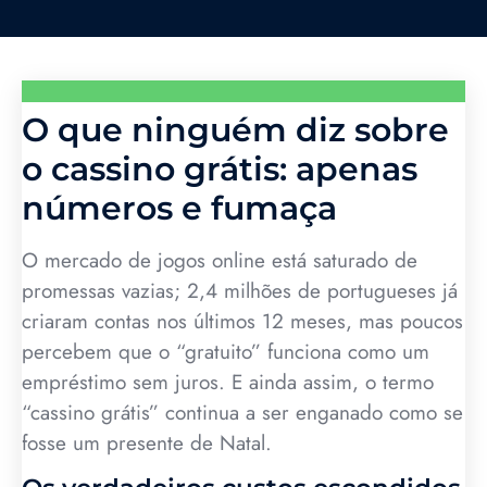
O que ninguém diz sobre
o cassino grátis: apenas
números e fumaça
O mercado de jogos online está saturado de
promessas vazias; 2,4 milhões de portugueses já
criaram contas nos últimos 12 meses, mas poucos
percebem que o “gratuito” funciona como um
empréstimo sem juros. E ainda assim, o termo
“cassino grátis” continua a ser enganado como se
fosse um presente de Natal.