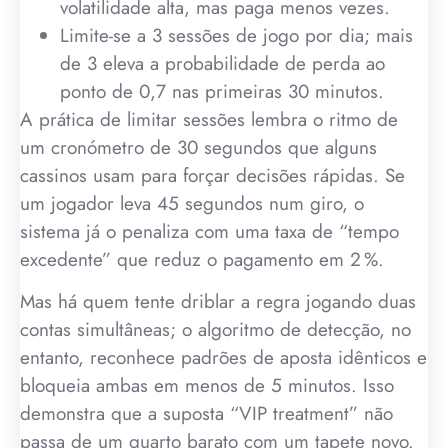
volatilidade alta, mas paga menos vezes.
Limite-se a 3 sessões de jogo por dia; mais
de 3 eleva a probabilidade de perda ao
ponto de 0,7 nas primeiras 30 minutos.
A prática de limitar sessões lembra o ritmo de
um cronómetro de 30 segundos que alguns
cassinos usam para forçar decisões rápidas. Se
um jogador leva 45 segundos num giro, o
sistema já o penaliza com uma taxa de “tempo
excedente” que reduz o pagamento em 2 %.
Mas há quem tente driblar a regra jogando duas
contas simultâneas; o algoritmo de detecção, no
entanto, reconhece padrões de aposta idênticos e
bloqueia ambas em menos de 5 minutos. Isso
demonstra que a suposta “VIP treatment” não
passa de um quarto barato com um tapete novo.