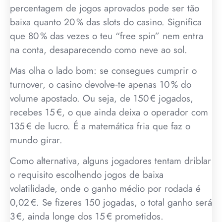
percentagem de jogos aprovados pode ser tão
baixa quanto 20 % das slots do casino. Significa
que 80 % das vezes o teu “free spin” nem entra
na conta, desaparecendo como neve ao sol.
Mas olha o lado bom: se consegues cumprir o
turnover, o casino devolve‑te apenas 10 % do
volume apostado. Ou seja, de 150 € jogados,
recebes 15 €, o que ainda deixa o operador com
135 € de lucro. É a matemática fria que faz o
mundo girar.
Como alternativa, alguns jogadores tentam driblar
o requisito escolhendo jogos de baixa
volatilidade, onde o ganho médio por rodada é
0,02 €. Se fizeres 150 jogadas, o total ganho será
3 €, ainda longe dos 15 € prometidos.