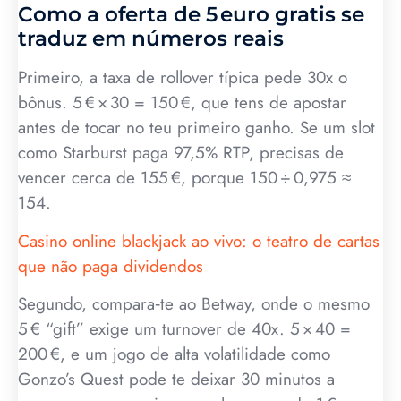
Como a oferta de 5 euro gratis se
traduz em números reais
Primeiro, a taxa de rollover típica pede 30x o
bônus. 5 € × 30 = 150 €, que tens de apostar
antes de tocar no teu primeiro ganho. Se um slot
como Starburst paga 97,5% RTP, precisas de
vencer cerca de 155 €, porque 150 ÷ 0,975 ≈
154.
Casino online blackjack ao vivo: o teatro de cartas
que não paga dividendos
Segundo, compara‑te ao Betway, onde o mesmo
5 € “gift” exige um turnover de 40x. 5 × 40 =
200 €, e um jogo de alta volatilidade como
Gonzo’s Quest pode te deixar 30 minutos a