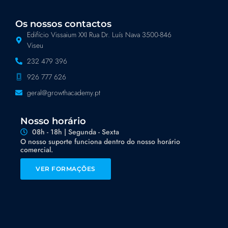
Os nossos contactos
Edifício Vissaium XXI Rua Dr. Luís Nava 3500-846
Viseu
232 479 396
926 777 626
geral@growthacademy.pt
Nosso horário
08h - 18h | Segunda - Sexta
O nosso suporte funciona dentro do nosso horário
comercial.
VER FORMAÇÕES