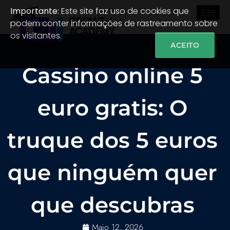
Importante:
Este site faz uso de cookies que
podem conter informações de rastreamento sobre
os visitantes.
ACEITO
Cassino online 5
euro gratis: O
truque dos 5 euros
que ninguém quer
que descubras
Maio 12, 2026