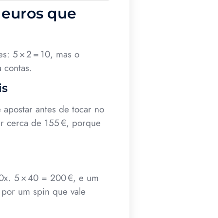
5 euros que
s: 5 × 2 = 10, mas o
a contas.
is
e apostar antes de tocar no
er cerca de 155 €, porque
0x. 5 × 40 = 200 €, e um
 por um spin que vale