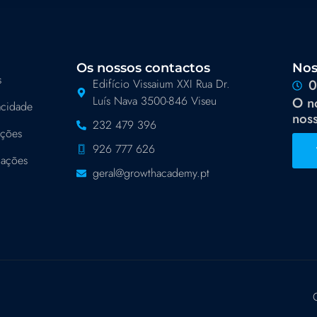
Os nossos contactos
Nos
s
Edifício Vissaium XXI Rua Dr.
0
Luís Nava 3500-846 Viseu
O n
vacidade
noss
232 479 396
ições
926 777 626
mações
geral@growthacademy.pt