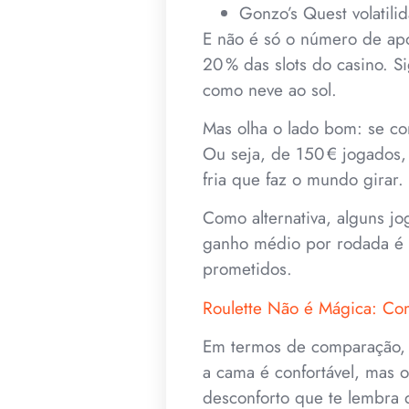
Gonzo’s Quest volatil
E não é só o número de apo
20 % das slots do casino. S
como neve ao sol.
Mas olha o lado bom: se co
Ou seja, de 150 € jogados,
fria que faz o mundo girar.
Como alternativa, alguns jo
ganho médio por rodada é 0
prometidos.
Roulette Não é Mágica: Com
Em termos de comparação, o
a cama é confortável, mas o
desconforto que te lembra 