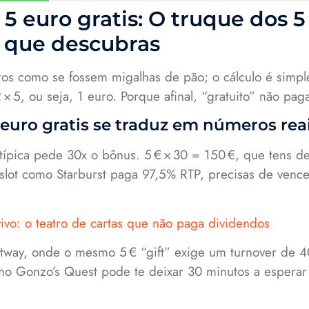
 5 euro gratis: O truque dos 
 que descubras
s como se fossem migalhas de pão; o cálculo é simple
× 5, ou seja, 1 euro. Porque afinal, “gratuito” não pag
 euro gratis se traduz em números rea
r típica pede 30x o bônus. 5 € × 30 = 150 €, que tens d
slot como Starburst paga 97,5% RTP, precisas de venc
vivo: o teatro de cartas que não paga dividendos
way, onde o mesmo 5 € “gift” exige um turnover de 4
como Gonzo’s Quest pode te deixar 30 minutos a esperar