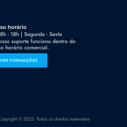
so horário
8h - 18h | Segunda - Sexta
osso suporte funciona dentro do
o horário comercial.
VER FORMAÇÕES
Copyright © 2025. Todos os direitos reservados