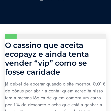
O cassino que aceita
ecopayz e ainda tenta
vender “vip” como se
fosse caridade
Já deixei de apostar quando o site mostrou 0,01 €
de bônus por abrir a conta; quem acredita nisso
tem a mesma lógica de quem compra um carro
por 1 % de desconto e acha que está a ganhar a