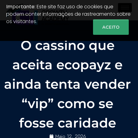
Importante:
Este site faz uso de cookies que
podem conter informações de rastreamento sobre
os visitantes.
ACEITO
O cassino que
aceita ecopayz e
ainda tenta vender
“vip” como se
fosse caridade
Maio 12, 2026