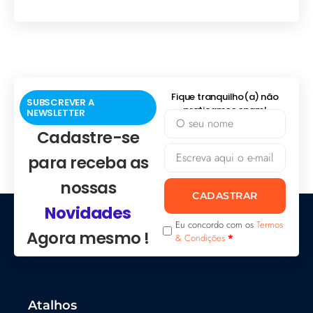
Fique tranquilho(a) não
SUBSCREVER A
praticamos spam!
NEWSLETTER
Cadastre-se
para receba as
nossas
CADASTRAR
Novidades
Eu concordo com os
Termos
Agora mesmo !
& Condições
*
Atalhos