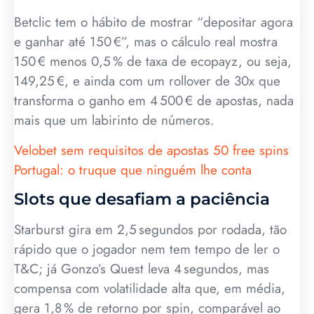
Betclic tem o hábito de mostrar “depositar agora
e ganhar até 150 €”, mas o cálculo real mostra
150 € menos 0,5 % de taxa de ecopayz, ou seja,
149,25 €, e ainda com um rollover de 30x que
transforma o ganho em 4 500 € de apostas, nada
mais que um labirinto de números.
Velobet sem requisitos de apostas 50 free spins
Portugal: o truque que ninguém lhe conta
Slots que desafiam a paciência
Starburst gira em 2,5 segundos por rodada, tão
rápido que o jogador nem tem tempo de ler o
T&C; já Gonzo’s Quest leva 4 segundos, mas
compensa com volatilidade alta que, em média,
gera 1,8 % de retorno por spin, comparável ao