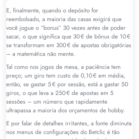
E, finalmente, quando o depósito for
reembolsado, a maioria das casas exigirá que
você jogue o “bonus” 30 vezes antes de poder
sacar, o que significa que 30 € de bônus de 10 €
se transformam em 300 € de apostas obrigatórias
– a matemática não mente.
Tal como nos jogos de mesa, a paciência tem
preço; um giro tem custo de 0,10 € em média,
então, se gastar 5 € por sessão, está a gastar 50
giros, o que leva a 250 € de apostas em 5
sessões – um número que rapidamente
ultrapassa a maioria dos orçamentos de hobby.
E por falar de detalhes irritantes, a fonte diminuta
nos menus de configurações do Betclic é tão