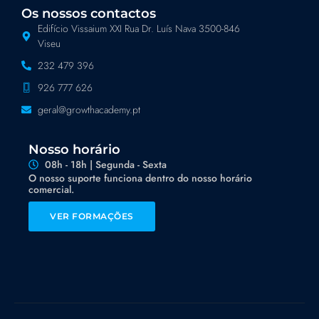
Os nossos contactos
Edifício Vissaium XXI Rua Dr. Luís Nava 3500-846
Viseu
232 479 396
926 777 626
geral@growthacademy.pt
Nosso horário
08h - 18h | Segunda - Sexta
O nosso suporte funciona dentro do nosso horário
comercial.
VER FORMAÇÕES