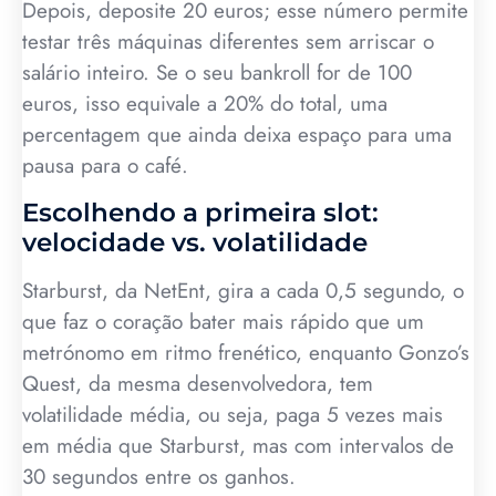
Depois, deposite 20 euros; esse número permite
testar três máquinas diferentes sem arriscar o
salário inteiro. Se o seu bankroll for de 100
euros, isso equivale a 20% do total, uma
percentagem que ainda deixa espaço para uma
pausa para o café.
Escolhendo a primeira slot:
velocidade vs. volatilidade
Starburst, da NetEnt, gira a cada 0,5 segundo, o
que faz o coração bater mais rápido que um
metrónomo em ritmo frenético, enquanto Gonzo’s
Quest, da mesma desenvolvedora, tem
volatilidade média, ou seja, paga 5 vezes mais
em média que Starburst, mas com intervalos de
30 segundos entre os ganhos.