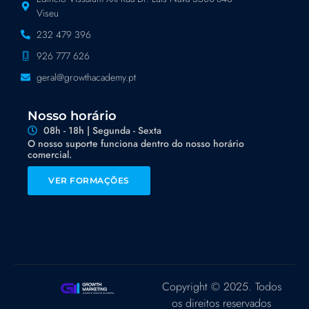
Viseu
232 479 396
926 777 626
geral@growthacademy.pt
Nosso horário
08h - 18h | Segunda - Sexta
O nosso suporte funciona dentro do nosso horário
comercial.
VER FORMAÇÕES
Copyright © 2025. Todos
os direitos reservados