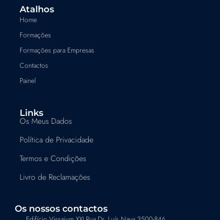
Atalhos
Home
Formações
Formações para Empresas
Contactos
Painel
Links
Os Meus Dados
Política de Privacidade
Termos e Condições
Livro de Reclamações
Os nossos contactos
Edifício Vissaium XXI Rua Dr. Luís Nava 3500-846