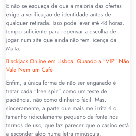
E não se esqueça de que a maioria das ofertas
exige a verificação de identidade antes de
qualquer retirada. Isso pode levar até 48 horas,
tempo suficiente para repensar a escolha de
jogar num site que ainda não tem licença da
Malta.
Blackjack Online em Lisboa: Quando a “VIP” Não
Vale Nem um Café
Enfim, a única forma de não ser enganado é
tratar cada “free spin” como um teste de
paciência, não como dinheiro fácil. Mas,
sinceramente, a parte que mais me irrita é o
tamanho ridiculamente pequeno da fonte nos
termos de uso, que faz parecer que o casino está
a esconder algo numa letra minúscula.