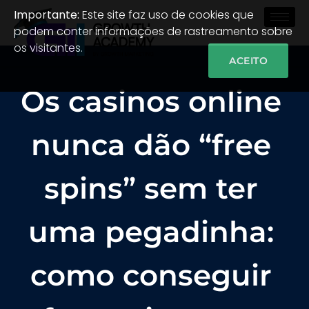
Importante:
Este site faz uso de cookies que
podem conter informações de rastreamento sobre
os visitantes.
ACEITO
Os casinos online
nunca dão “free
spins” sem ter
uma pegadinha:
como conseguir