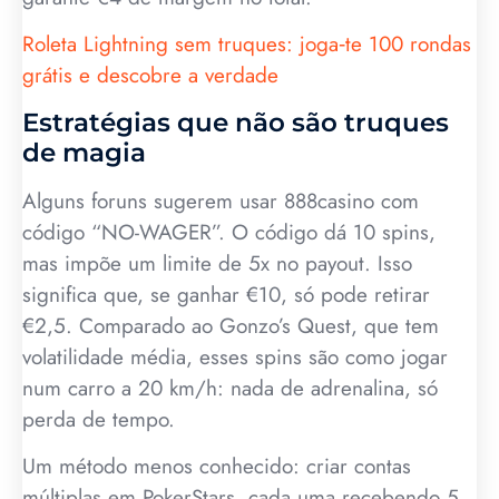
Roleta Lightning sem truques: joga‑te 100 rondas
grátis e descobre a verdade
Estratégias que não são truques
de magia
Alguns foruns sugerem usar 888casino com
código “NO-WAGER”. O código dá 10 spins,
mas impõe um limite de 5x no payout. Isso
significa que, se ganhar €10, só pode retirar
€2,5. Comparado ao Gonzo’s Quest, que tem
volatilidade média, esses spins são como jogar
num carro a 20 km/h: nada de adrenalina, só
perda de tempo.
Um método menos conhecido: criar contas
múltiplas em PokerStars, cada uma recebendo 5