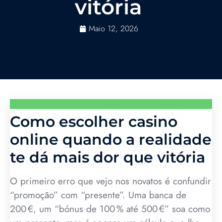
vitória
Maio 12, 2026
Como escolher casino
online quando a realidade
te dá mais dor que vitória
O primeiro erro que vejo nos novatos é confundir
“promoção” com “presente”. Uma banca de
200 €, um “bónus de 100 % até 500 €” soa como