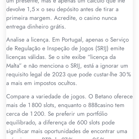
um presente, mas é apenas um cálculo que lhe
devolve 1,5 × o seu depósito antes de tirar a
primeira margem. Acredite, o casino nunca
entrega dinheiro grátis.
Analise a licença. Em Portugal, apenas o Serviço
de Regulação e Inspeção de Jogos (SRIJ) emite
licenças válidas. Se o site exibe “licença da
Malta” e não menciona o SRIJ, está a ignorar um
requisito legal de 2023 que pode custar-lhe 30 %
a mais em impostos ocultos.
Compare a variedade de jogos. O Betano oferece
mais de 1 800 slots, enquanto o 888casino tem
cerca de 1 200. Se preferir um portfólio
equilibrado, a diferença de 600 slots pode
significar mais oportunidades de encontrar uma