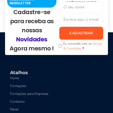
praticamos spam!
NEWSLETTER
Cadastre-se
para receba as
nossas
CADASTRAR
Novidades
Eu concordo com os
Termos
Agora mesmo !
& Condições
*
Atalhos
Home
Formações
Formações para Empresas
Contactos
Painel