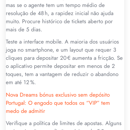
mas se o agente tem um tempo médio de
resolução de 48 h, a rapidez inicial não ajuda
muito. Procure histórico de tickets aberto por
mais de 5 dias.
Teste a interface mobile. A maioria dos usuários
joga no smartphone, e um layout que requer 3
cliques para depositar 20 € aumenta a fricção. Se
o aplicativo permite depositar em menos de 2
toques, tem a vantagem de reduzir o abandono
em até 12 %.
Nova Dreams bónus exclusivo sem depósito
Portugal: O engodo que todos os “VIP” tem
medo de admitir
Verifique a política de limites de apostas. Alguns