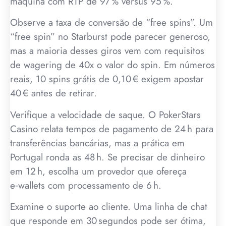
máquina com RTP de 97 % versus 95 %.
Observe a taxa de conversão de “free spins”. Um
“free spin” no Starburst pode parecer generoso,
mas a maioria desses giros vem com requisitos
de wagering de 40x o valor do spin. Em números
reais, 10 spins grátis de 0,10 € exigem apostar
40 € antes de retirar.
Verifique a velocidade de saque. O PokerStars
Casino relata tempos de pagamento de 24 h para
transferências bancárias, mas a prática em
Portugal ronda as 48 h. Se precisar de dinheiro
em 12 h, escolha um provedor que ofereça
e‑wallets com processamento de 6 h.
Examine o suporte ao cliente. Uma linha de chat
que responde em 30 segundos pode ser ótima,