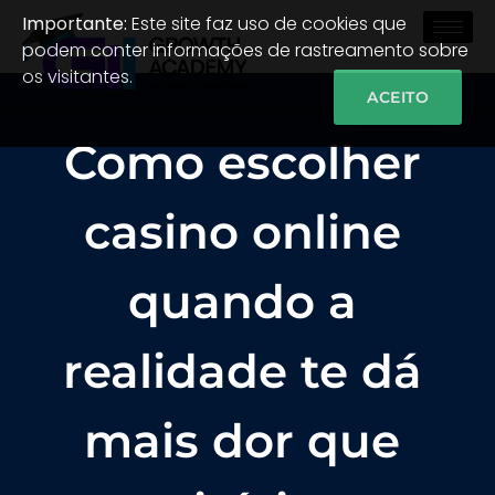
Importante:
Este site faz uso de cookies que
podem conter informações de rastreamento sobre
os visitantes.
ACEITO
Como escolher
casino online
quando a
realidade te dá
mais dor que