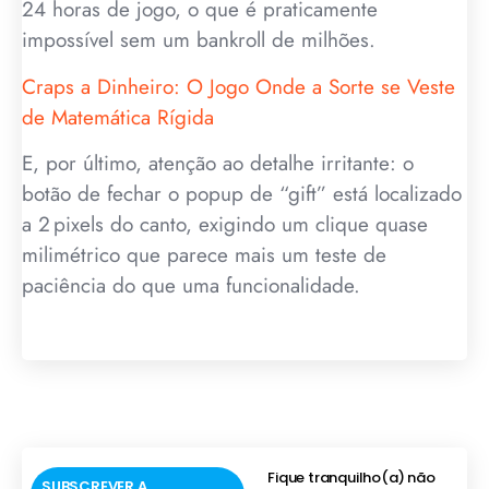
24 horas de jogo, o que é praticamente
impossível sem um bankroll de milhões.
Craps a Dinheiro: O Jogo Onde a Sorte se Veste
de Matemática Rígida
E, por último, atenção ao detalhe irritante: o
botão de fechar o popup de “gift” está localizado
a 2 pixels do canto, exigindo um clique quase
milimétrico que parece mais um teste de
paciência do que uma funcionalidade.
Fique tranquilho(a) não
SUBSCREVER A