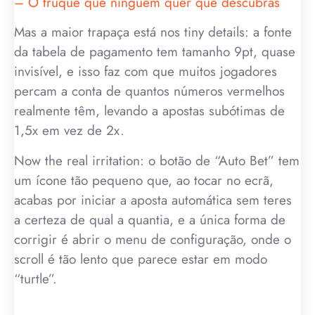
– O truque que ninguém quer que descubras
Mas a maior trapaça está nos tiny details: a fonte
da tabela de pagamento tem tamanho 9pt, quase
invisível, e isso faz com que muitos jogadores
percam a conta de quantos números vermelhos
realmente têm, levando a apostas subótimas de
1,5x em vez de 2x.
Now the real irritation: o botão de “Auto Bet” tem
um ícone tão pequeno que, ao tocar no ecrã,
acabas por iniciar a aposta automática sem teres
a certeza de qual a quantia, e a única forma de
corrigir é abrir o menu de configuração, onde o
scroll é tão lento que parece estar em modo
“turtle”.