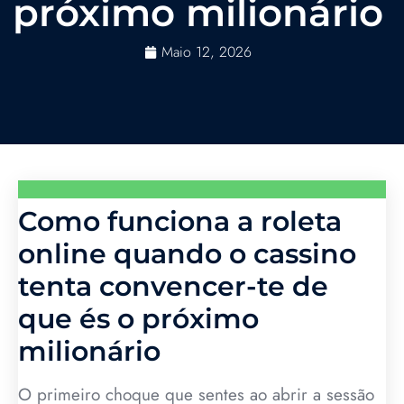
próximo milionário
Maio 12, 2026
Como funciona a roleta
online quando o cassino
tenta convencer-te de
que és o próximo
milionário
O primeiro choque que sentes ao abrir a sessão