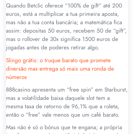
Quando Betclic oferece “100% de gift” até 200
euros, está a multiplicar a tua primeira aposta,
mas não a tua conta bancária; a matemática fica
assim: depositas 50 euros, recebem 50 de “gift”,
mas o rollover de 30x significa 1500 euros de
jogadas antes de poderes retirar algo.
Slingo grátis: o truque barato que promete
diversão mas entrega só mais uma ronda de
números
888casino apresenta um “free spin” em Starburst,
mas a volatilidade baixa daquele slot tem a
mesma taxa de retorno de 96,1% que a roleta,
então o “free” vale menos que um café barato.
Mas não é só o bónus que te engana; a própria