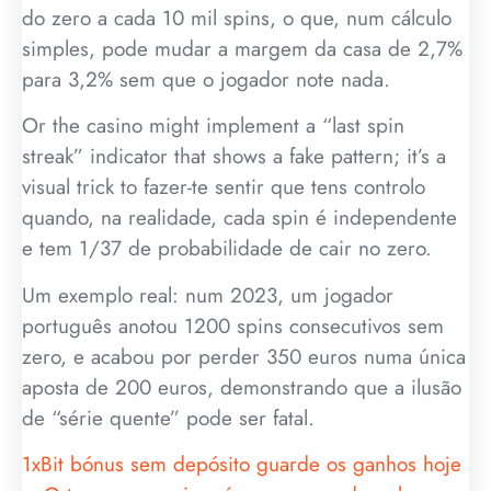
do zero a cada 10 mil spins, o que, num cálculo
simples, pode mudar a margem da casa de 2,7%
para 3,2% sem que o jogador note nada.
Or the casino might implement a “last spin
streak” indicator that shows a fake pattern; it’s a
visual trick to fazer-te sentir que tens controlo
quando, na realidade, cada spin é independente
e tem 1/37 de probabilidade de cair no zero.
Um exemplo real: num 2023, um jogador
português anotou 1200 spins consecutivos sem
zero, e acabou por perder 350 euros numa única
aposta de 200 euros, demonstrando que a ilusão
de “série quente” pode ser fatal.
1xBit bónus sem depósito guarde os ganhos hoje