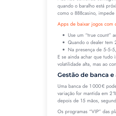
quando o baralho está próx
como o 888casino, impede a
Apps de baixar jogos com d
Use um “true count” a
Quando o dealer tem 2
Na presença de 5‑5‑5
E se ainda achar que tudo i
volatilidade alta, mas ao co
Gestão de banca e a
Uma banca de 1 000 € pode 
variação for mantida em 2 
depois de 15 mãos, segundo
Os programas “VIP” das pl