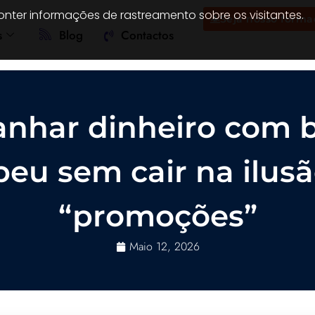
onter informações de rastreamento sobre os visitantes.
Seja nosso forma
s
Blog
Contactos
nhar dinheiro com b
eu sem cair na ilus
“promoções”
Maio 12, 2026