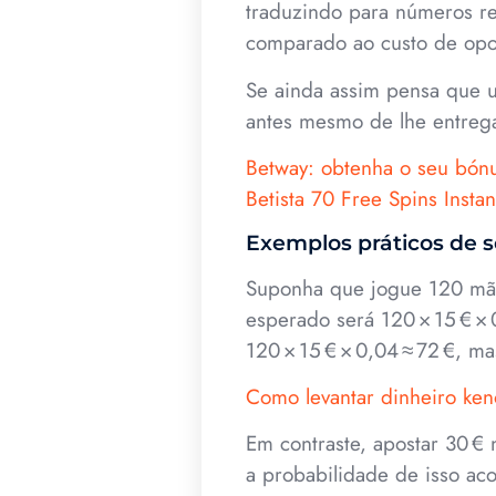
traduzindo para números re
comparado ao custo de opor
Se ainda assim pensa que um
antes mesmo de lhe entrega
Betway: obtenha o seu bónu
Betista 70 Free Spins Inst
Exemplos práticos de s
Suponha que jogue 120 mão
esperado será 120 × 15 € × 
120 × 15 € × 0,04 ≈ 72 €, m
Como levantar dinheiro ken
Em contraste, apostar 30 €
a probabilidade de isso aco