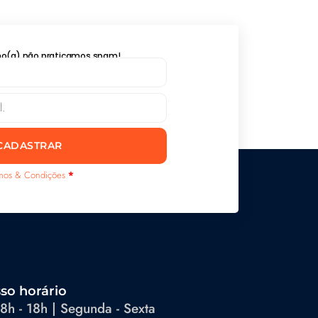
lho(a) não praticamos spam!
CADASTRAR
mos & Condições
*
so horário
8h - 18h | Segunda - Sexta