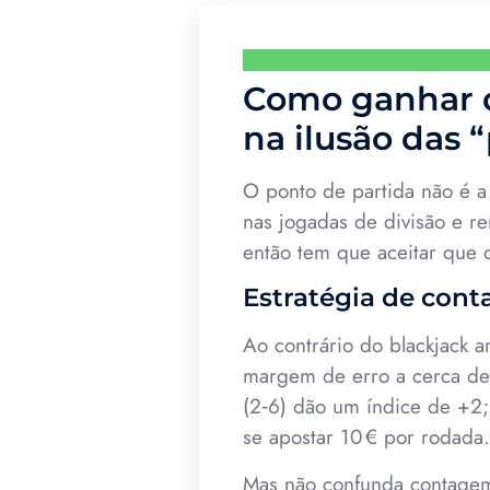
Como ganhar d
na ilusão das
O ponto de partida não é a
nas jogadas de divisão e re
então tem que aceitar que o
Estratégia de con
Ao contrário do blackjack a
margem de erro a cerca de 
(2‑6) dão um índice de +2;
se apostar 10 € por rodada.
Mas não confunda contagem