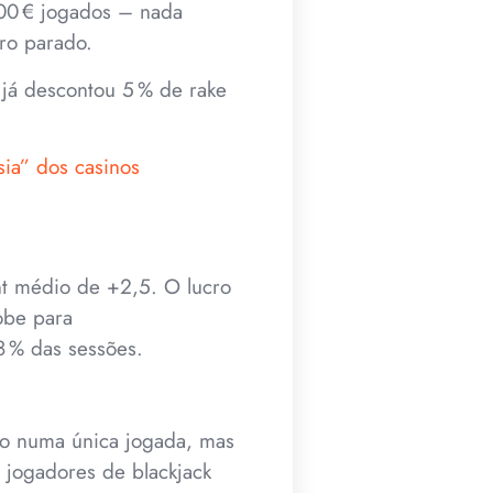
000 € jogados – nada
ro parado.
 já descontou 5 % de rake
sia” dos casinos
t médio de +2,5. O lucro
sobe para
8 % das sessões.
ho numa única jogada, mas
s jogadores de blackjack