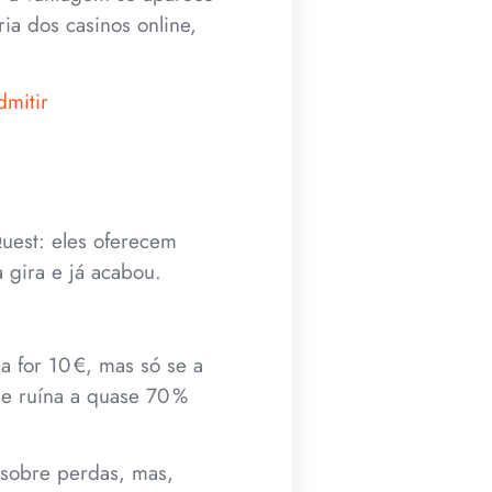
a dos casinos online,
dmitir
Quest: eles oferecem
a gira e já acabou.
 for 10 €, mas só se a
de ruína a quase 70 %
sobre perdas, mas,