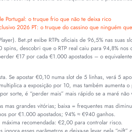
e Portugal: o truque frio que não te deixa rico
xclusivo 2026 PT: o truque do cassino que ninguém qu
layer). Bet.pt exibe RTPs oficiais de 96,5% nas suas slo
00 spins, descobri que o RTP real caiu para 94,8% nos 
 perder €17 por cada €1.000 apostados – o equivalent
ta. Se apostar €0,10 numa slot de 5 linhas, verá 5 apo
 multiplica a exposição por 10, mas também aumenta o
por sorte, é “perder mais” mais rápido se a maré não v
ras mas grandes vitórias; baixa = frequentes mas diminu
os por €1.000 apostados; 94% ≈ €940 ganhos.
 máxima recomendada: €2,00 para controlar risco.
 ignora esses parâmetros e deixa-se levar pela “gift” 