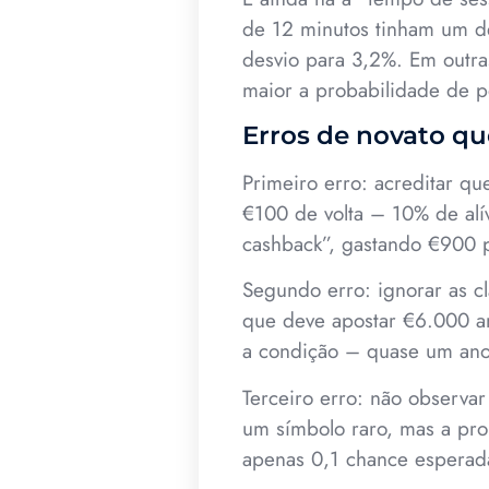
de 12 minutos tinham um d
desvio para 3,2%. Em outra
maior a probabilidade de pe
Erros de novato q
Primeiro erro: acreditar 
€100 de volta – 10% de alí
cashback”, gastando €900 
Segundo erro: ignorar as cl
que deve apostar €6.000 an
a condição – quase um ano
Terceiro erro: não observa
um símbolo raro, mas a pro
apenas 0,1 chance esperada