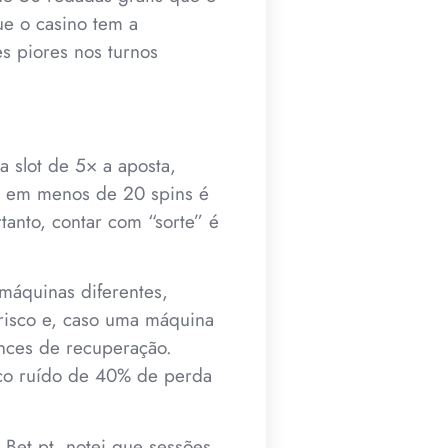
que o casino tem a
s piores nos turnos
 slot de 5× a aposta,
er em menos de 20 spins é
anto, contar com “sorte” é
 máquinas diferentes,
risco e, caso uma máquina
nces de recuperação.
co ruído de 40% de perda
Bet.pt, notei que sessões