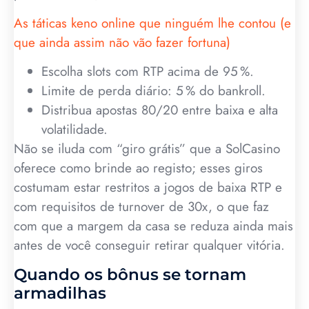
As táticas keno online que ninguém lhe contou (e
que ainda assim não vão fazer fortuna)
Escolha slots com RTP acima de 95 %.
Limite de perda diário: 5 % do bankroll.
Distribua apostas 80/20 entre baixa e alta
volatilidade.
Não se iluda com “giro grátis” que a SolCasino
oferece como brinde ao registo; esses giros
costumam estar restritos a jogos de baixa RTP e
com requisitos de turnover de 30x, o que faz
com que a margem da casa se reduza ainda mais
antes de você conseguir retirar qualquer vitória.
Quando os bônus se tornam
armadilhas