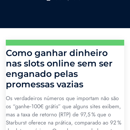
Como ganhar dinheiro
nas slots online sem ser
enganado pelas
promessas vazias
Os verdadeiros números que importam não são
os “ganhe‑100€ grátis” que alguns sites exibem,
mas a taxa de retorno (RTP) de 97,5 % que o
Starburst oferece na prática, comparado ao 92 %