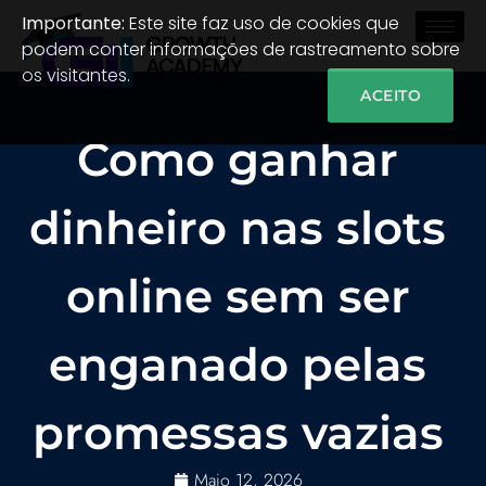
Importante:
Este site faz uso de cookies que
podem conter informações de rastreamento sobre
os visitantes.
ACEITO
Como ganhar
dinheiro nas slots
online sem ser
enganado pelas
promessas vazias
Maio 12, 2026