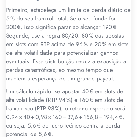
Primeiro, estabeleça um limite de perda diário de
5 % do seu bankroll total. Se o seu fundo for
200 €, isso significa parar ao alcançar 190 €.
Segundo, use a regra 80/20: 80 % das apostas
em slots com RTP acima de 96 % e 20 % em slots
de alta volatilidade para potencializar ganhos
eventuais. Essa distribuição reduz a exposição a
perdas catastróficas, ao mesmo tempo que
mantém a esperança de um grande payout.
Um cálculo rápido: se apostar 40 € em slots de
alta volatilidade (RTP 94 %) e 160 € em slots de
baixo risco (RTP 98 %), o retorno esperado será
0,94 × 40 + 0,98 × 160 = 37,6 + 156,8 = 194,4 €,
ou seja, 5,6 € de lucro teórico contra a perda
potencial de 5,6 €.