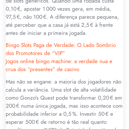
de slots genéricos. Quando uma rodada custa
0,10 €, apostar 1 000 vezes gera, em média,
97,5 €, não 100 €. A diferença parece pequena,
até perceber que a casa já está 2,5 € à frente
antes de iniciar a primeira jogada.
Bingo Slots Paga de Verdade: O Lado Sombrio
dos Promotores de “VIP”
Jogos online bingo machine: a verdade nua e
crua dos “presentes” de casino
Mas não se engane: a maioria dos jogadores não
calcula a variância. Uma slot de alta volatilidade
como Gonzo’s Quest pode transformar 0,20 € em
200 € numa única jogada, mas isso acontece com
probabilidade inferior a 0,5 %. Investir 50 € e
esperar 500 € de retorno é tão real quanto