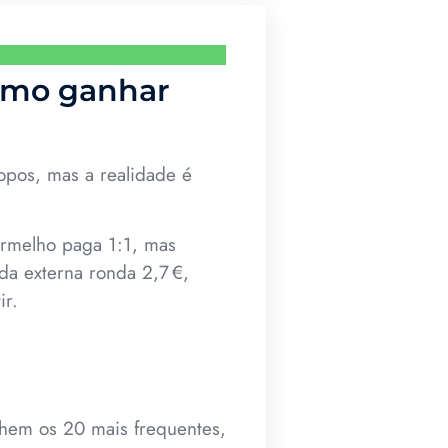
como ganhar
ropos, mas a realidade é
ermelho paga 1:1, mas
da externa ronda 2,7 €,
ir.
lhem os 20 mais frequentes,