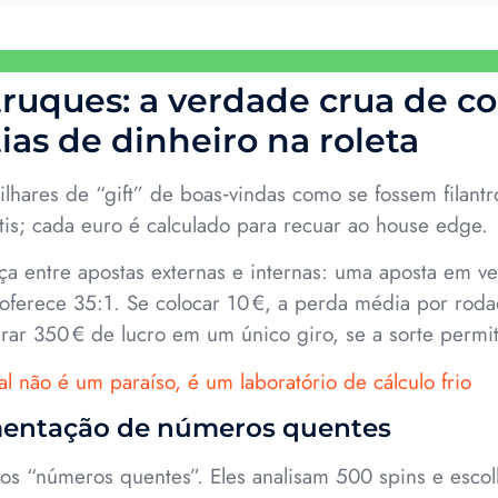
truques: a verdade crua de 
as de dinheiro na roleta
lhares de “gift” de boas‑vindas como se fossem filant
tis; cada euro é calculado para recuar ao house edge.
nça entre apostas externas e internas: uma aposta em v
ferece 35:1. Se colocar 10 €, a perda média por roda
ar 350 € de lucro em um único giro, se a sorte permit
al não é um paraíso, é um laboratório de cálculo frio
mentação de números quentes
os “números quentes”. Eles analisam 500 spins e esco