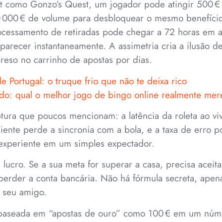
t como Gonzo’s Quest, um jogador pode atingir 500 €
0 000 € de volume para desbloquear o mesmo benefício
cessamento de retiradas pode chegar a 72 horas em al
parecer instantaneamente. A assimetria cria a ilusão 
 preso no carrinho de apostas por dias.
e Portugal: o truque frio que não te deixa rico
do: qual o melhor jogo de bingo online realmente me
tura que poucos mencionam: a latência da roleta ao vi
liente perde a sincronia com a bola, e a taxa de erro 
experiente em um simples expectador.
lucro. Se a sua meta for superar a casa, precisa aceit
 perder a conta bancária. Não há fórmula secreta, apenas
 seu amigo.
 baseada em “apostas de ouro” como 100 € em um núm