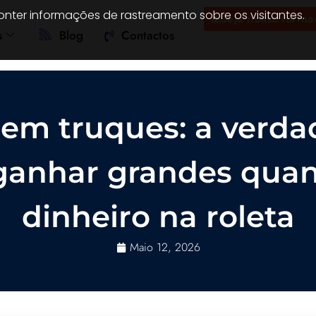
onter informações de rastreamento sobre os visitantes.
Seja nosso forma
s
Blog
Contactos
sem truques: a verda
anhar grandes quan
dinheiro na roleta
Maio 12, 2026