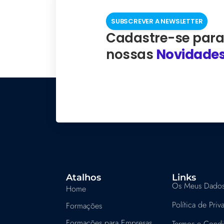
SUBSCREVER A NEWSLETTER
Cadastre-se para
nossas
Novidade
Atalhos
Links
Os Meus Dado
Home
Política de Pri
Formações
Formações para Empresas
Termos e Cond