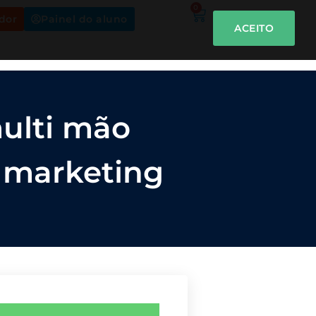
0
dor
Painel do aluno
ACEITO
ulti mão
e marketing