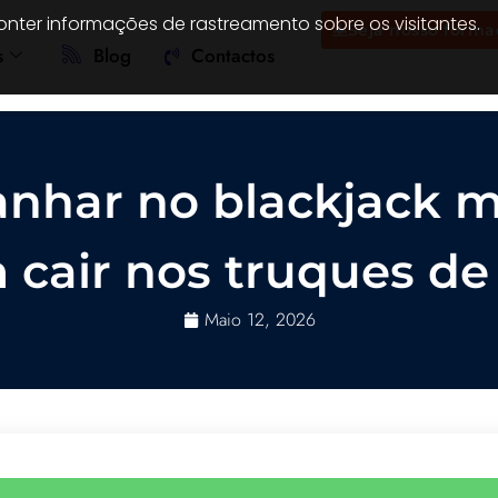
onter informações de rastreamento sobre os visitantes.
Seja nosso forma
s
Blog
Contactos
nhar no blackjack m
 cair nos truques d
Maio 12, 2026