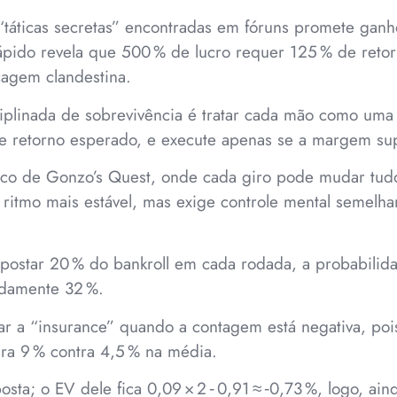
 “táticas secretas” encontradas em fóruns promete ga
rápido revela que 500 % de lucro requer 125 % de reto
cagem clandestina.
sciplinada de sobrevivência é tratar cada mão como uma
cule retorno esperado, e execute apenas se a margem su
ico de Gonzo’s Quest, onde cada giro pode mudar tud
 ritmo mais estável, mas exige controle mental semelha
apostar 20 % do bankroll em cada rodada, a probabilid
damente 32 %.
sar a “insurance” quando a contagem está negativa, poi
ara 9 % contra 4,5 % na média.
sta; o EV dele fica 0,09 × 2 ‑ 0,91 ≈ ‑0,73 %, logo, ai