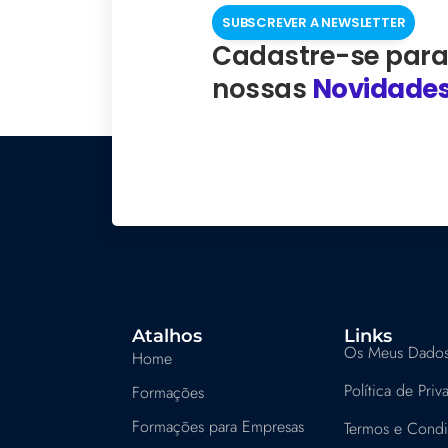
SUBSCREVER A NEWSLETTER
Cadastre-se para
nossas
Novidade
Atalhos
Links
Os Meus Dado
Home
Política de Pri
Formações
Formações para Empresas
Termos e Cond