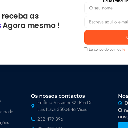
Fique tranqui
 receba as
s
Agora mesmo !
Eu concordo com os
Ter
Os nossos contactos
Nos
s
Edifício Vissaium XXI Rua Dr.
0
Luís Nava 3500-846 Viseu
O n
vacidade
noss
232 479 396
ições