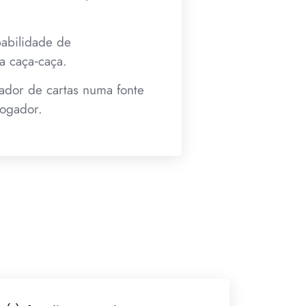
babilidade de
a caça‑caça.
tador de cartas numa fonte
jogador.