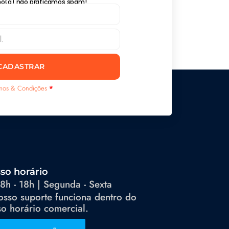
lho(a) não praticamos spam!
CADASTRAR
mos & Condições
*
so horário
8h - 18h | Segunda - Sexta
osso suporte funciona dentro do
o horário comercial.