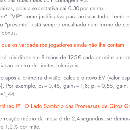
nas nas duas mãos com contagem +5.
baixas, pois a expectativa cai 0,30 por cento.
ee” “VIP” como justificativa para arriscar tudo. Lembr
 o “presente” está sempre encalhado num termo de co
o bônus.
o que os verdadeiros jogadores ainda não lhe contam
kroll divididos em 8 mãos de 125 € cada permite um de
ação dentro de limites toleráveis.
 após a primeira divisão, calcule o novo EV (valor es
n₂). Por exemplo, p₁ = 0,45, gain₁ = 1,8; p₂ = 0,55, gain₂ 
 ≈ 1,44.
ntâneo PT: O Lado Sombrio das Promessas de Giros Gr
e reação médio da mesa é de 2,4 segundos; se demor
be 1,2 % por mão.