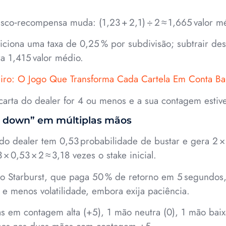
isco‑recompensa muda: (1,23 + 2,1) ÷ 2 ≈ 1,665 valor m
iciona uma taxa de 0,25 % por subdivisão; subtrair de
a 1,415 valor médio.
iro: O Jogo Que Transforma Cada Cartela Em Conta Ba
 carta do dealer for 4 ou menos e a sua contagem estiv
e down” em múltiplas mãos
o dealer tem 0,53 probabilidade de bustar e gera 2 ×
× 0,53 × 2 ≈ 3,18 vezes o stake inicial.
 Starburst, que paga 50 % de retorno em 5 segundos, 
e menos volatilidade, embora exija paciência.
 em contagem alta (+5), 1 mão neutra (0), 1 mão baixa