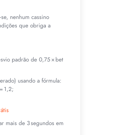
e‑se, nenhum cassino
ndições que obriga a
svio padrão de 0,75 × bet
perado) usando a fórmula:
= 1,2;
átis
ar mais de 3 segundos em