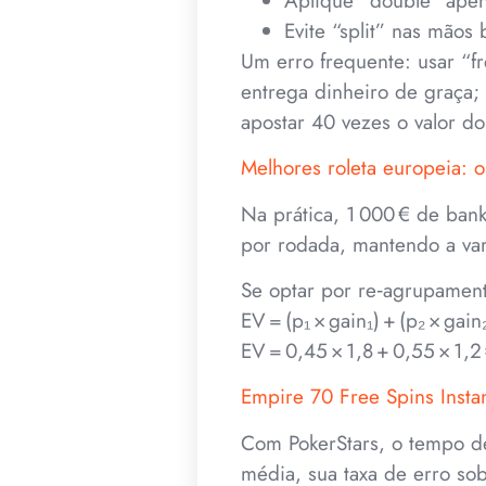
Aplique “double” ape
Evite “split” nas mãos 
Um erro frequente: usar “fr
entrega dinheiro de graça;
apostar 40 vezes o valor d
Melhores roleta europeia: 
Na prática, 1 000 € de ban
por rodada, mantendo a vari
Se optar por re‑agrupamento
EV = (p₁ × gain₁) + (p₂ × gai
EV = 0,45 × 1,8 + 0,55 × 1,2
Empire 70 Free Spins Insta
Com PokerStars, o tempo d
média, sua taxa de erro so