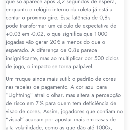
que só aparece após 3,2 segundos de espera,
enquanto o relógio interno da roleta já está a
contar o próximo giro. Essa latência de 0,8 s
pode transformar um cálculo de expectativa de
+0,03 em -0,02, o que significa que 1 000
jogadas vão gerar 20 € a menos do que o
esperado. A diferença de 0,8 s parece
insignificante, mas ao multiplicar por 500 ciclos
de jogo, o impacto se torna palpável.
Um truque ainda mais sutil: o padrão de cores
nas tabelas de pagamento. A cor azul para
“Lightning” atrai o olhar, mas altera a percepção
de risco em 7 % para quem tem deficiência de
visão de cores. Assim, jogadores que confiam no
“visual” acabam por apostar mais em casas de
alta volatilidade, como as que dão até 1000x,