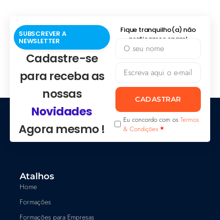
Fique tranquilho(a) não
SUBSCREVER A
praticamos spam!
NEWSLETTER
Cadastre-se
para receba as
nossas
CADASTRAR
Novidades
Eu concordo com os
Termos
Agora mesmo !
& Condições
*
Atalhos
Home
Formações
Formações para Empresas