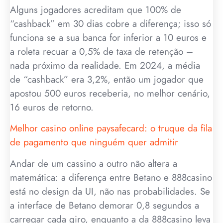
Alguns jogadores acreditam que 100% de
“cashback” em 30 dias cobre a diferença; isso só
funciona se a sua banca for inferior a 10 euros e
a roleta recuar a 0,5% de taxa de retenção –
nada próximo da realidade. Em 2024, a média
de “cashback” era 3,2%, então um jogador que
apostou 500 euros receberia, no melhor cenário,
16 euros de retorno.
Melhor casino online paysafecard: o truque da fila
de pagamento que ninguém quer admitir
Andar de um cassino a outro não altera a
matemática: a diferença entre Betano e 888casino
está no design da UI, não nas probabilidades. Se
a interface de Betano demorar 0,8 segundos a
carregar cada giro, enquanto a da 888casino leva