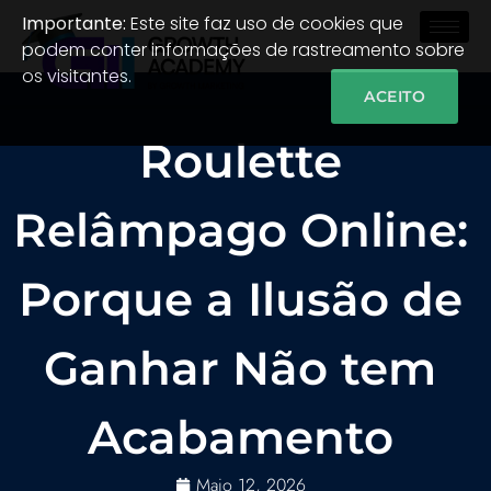
Importante:
Este site faz uso de cookies que
podem conter informações de rastreamento sobre
os visitantes.
ACEITO
Roulette
Relâmpago Online:
Porque a Ilusão de
Ganhar Não tem
Acabamento
Maio 12, 2026