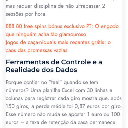
mas requer disciplina de não ultrapassar 2
sessões por hora.
888 80 free spins bónus exclusivo PT: O engodo
que ninguém acha tão glamouroso
Jogos de caça-níqueis mais recentes grátis: o
caos das promessas vazias
Ferramentas de Controle e a
Realidade dos Dados
Porque confiar no “feel” quando se tem
números? Uma planilha Excel com 30 linhas e
colunas para registrar cada giro mostra que, após
150 giros, a perda média foi 0,87 euros por giro.
Esse número não muda se apostar 1 euro ou 100
euros – a taxa de retenção da casa permanece