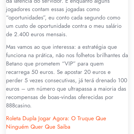
da latência do servidor. E enquanto alguns
jogadores contam essas jogadas como
“oportunidades”, eu conto cada segundo como
um custo de oportunidade contra o meu salário
de 2.400 euros mensais.
Mas vamos ao que interessa: a estratégia que
funciona na prática, não nos folhetos brilhantes da
Betano que prometem “VIP” para quem
recarrega 50 euros. Se apostar 20 euros e
perder 5 vezes consecutivas, já terá drenado 100
euros – um número que ultrapassa a maioria das
recompensas de boas‑vindas oferecidas por
888casino.
Roleta Dupla Jogar Agora: O Truque Que
Ninguém Quer Que Saiba