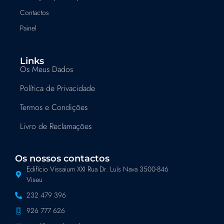
Contactos
Painel
Links
Os Meus Dados
Política de Privacidade
Termos e Condições
Livro de Reclamações
Os nossos contactos
Edifício Vissaium XXI Rua Dr. Luís Nava 3500-846
Viseu
232 479 396
926 777 626