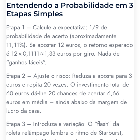
Entendendo a Probabilidade em 3
Etapas Simples
Etapa 1 – Calcule a expectativa: 1/9 de
probabilidade de acerto (aproximadamente
11,11%). Se apostar 12 euros, o retorno esperado
é 12 × 0,1111 ≈ 1,33 euros por giro. Nada de
“ganhos fáceis”.
Etapa 2 – Ajuste o risco: Reduza a aposta para 3
euros e repita 20 vezes. O investimento total de
60 euros dá‑lhe 20 chances de acertar 6,66
euros em média – ainda abaixo da margem de
lucro da casa.
Etapa 3 – Introduza a variação: O “flash” da
roleta relâmpago lembra o ritmo de Starburst,