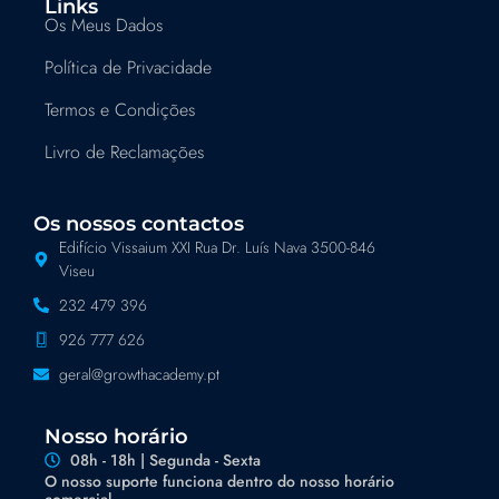
Links
Os Meus Dados
Política de Privacidade
Termos e Condições
Livro de Reclamações
Os nossos contactos
Edifício Vissaium XXI Rua Dr. Luís Nava 3500-846
Viseu
232 479 396
926 777 626
geral@growthacademy.pt
Nosso horário
08h - 18h | Segunda - Sexta
O nosso suporte funciona dentro do nosso horário
comercial.