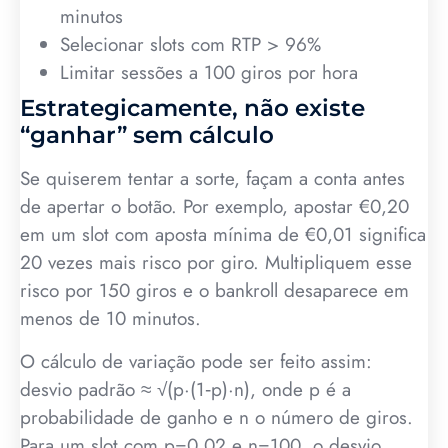
minutos
Selecionar slots com RTP > 96%
Limitar sessões a 100 giros por hora
Estrategicamente, não existe
“ganhar” sem cálculo
Se quiserem tentar a sorte, façam a conta antes
de apertar o botão. Por exemplo, apostar €0,20
em um slot com aposta mínima de €0,01 significa
20 vezes mais risco por giro. Multipliquem esse
risco por 150 giros e o bankroll desaparece em
menos de 10 minutos.
O cálculo de variação pode ser feito assim:
desvio padrão ≈ √(p·(1‑p)·n), onde p é a
probabilidade de ganho e n o número de giros.
Para um slot com p=0,02 e n=100, o desvio