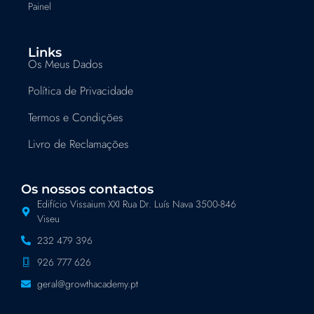
Painel
Links
Os Meus Dados
Política de Privacidade
Termos e Condições
Livro de Reclamações
Os nossos contactos
Edifício Vissaium XXI Rua Dr. Luís Nava 3500-846
Viseu
232 479 396
926 777 626
geral@growthacademy.pt