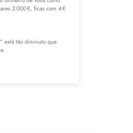
eu dinheiro de volta como
ares 2 000 €, ficas com 4 €
i” está tão diminuto que
te.