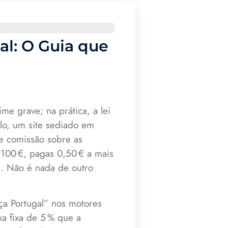
l: O Guia que
e grave; na prática, a lei
plo, um site sediado em
e comissão sobre as
 100 €, pagas 0,50 € a mais
s. Não é nada de outro
ça Portugal” nos motores
a fixa de 5 % que a