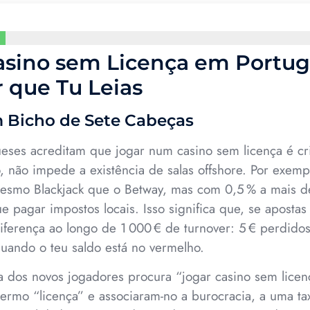
sino sem Licença em Portuga
que Tu Leias
m Bicho de Sete Cabeças
ses acreditam que jogar num casino sem licença é crim
, não impede a existência de salas offshore. Por exem
esmo Blackjack que o Betway, mas com 0,5 % a mais d
 pagar impostos locais. Isso significa que, se apostas
diferença ao longo de 1 000 € de turnover: 5 € perdido
uando o teu saldo está no vermelho.
 dos novos jogadores procura “jogar casino sem licen
ermo “licença” e associaram-no a burocracia, a uma tax