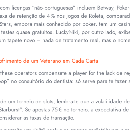
m licenças “não‑portuguesas” incluem Betway, PokerS
axa de retenção de 4 % nos jogos de Roleta, comparad
rStars, embora mais conhecido por poker, tem um casin
 testes quase gratuitos. LuckyNiki, por outro lado, ex
um tapete novo – nada de tratamento real, mas o nom
Sofrimento de um Veterano em Cada Carta
of these operators compensate a player for the lack de r
op” no consultório do dentista: só serve para te fazer
de um torneio de slots, lembra-te que a volatilidade 
tarburst”. Se apostas 75 € no torneio, a expectativa d
nsiderar as taxas de transação.