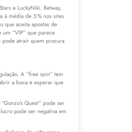
tars e LuckyNiki. Betway,
a à média de 5 % nos sites
o que aceita apostas de
ibe um “VIP” que parece
e pode atrair quem procura
egulação. A “free spin” tem
 abrir a boca e esperar que
de “Gonzo’s Quest” pode ser
e lucro pode ser negativa em