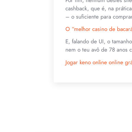
Por fim, nenhum destes site
cashback, que é, na prátic
– o suficiente para compra
O “melhor casino de bacar
E, falando de UI, o tamanho
nem o teu avô de 78 anos c
Jogar keno online online gr