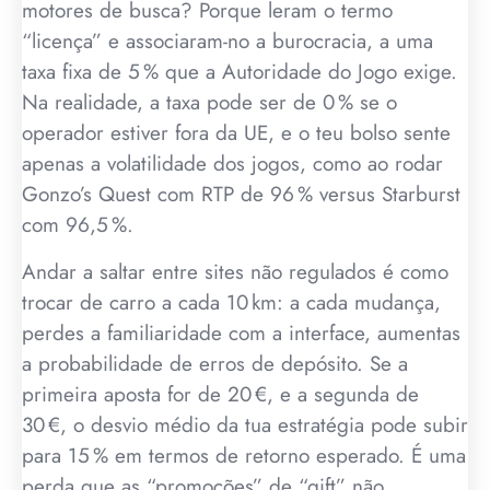
motores de busca? Porque leram o termo
“licença” e associaram-no a burocracia, a uma
taxa fixa de 5 % que a Autoridade do Jogo exige.
Na realidade, a taxa pode ser de 0 % se o
operador estiver fora da UE, e o teu bolso sente
apenas a volatilidade dos jogos, como ao rodar
Gonzo’s Quest com RTP de 96 % versus Starburst
com 96,5 %.
Andar a saltar entre sites não regulados é como
trocar de carro a cada 10 km: a cada mudança,
perdes a familiaridade com a interface, aumentas
a probabilidade de erros de depósito. Se a
primeira aposta for de 20 €, e a segunda de
30 €, o desvio médio da tua estratégia pode subir
para 15 % em termos de retorno esperado. É uma
perda que as “promoções” de “gift” não