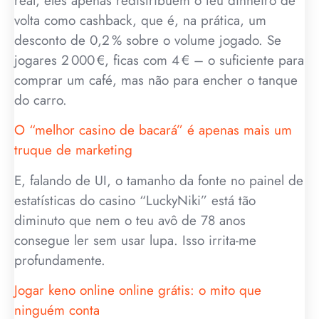
real; eles apenas redistribuem o teu dinheiro de
volta como cashback, que é, na prática, um
desconto de 0,2 % sobre o volume jogado. Se
jogares 2 000 €, ficas com 4 € – o suficiente para
comprar um café, mas não para encher o tanque
do carro.
O “melhor casino de bacará” é apenas mais um
truque de marketing
E, falando de UI, o tamanho da fonte no painel de
estatísticas do casino “LuckyNiki” está tão
diminuto que nem o teu avô de 78 anos
consegue ler sem usar lupa. Isso irrita-me
profundamente.
Jogar keno online online grátis: o mito que
ninguém conta