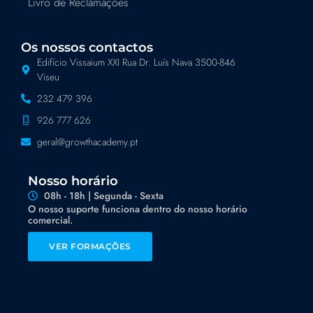
Livro de Reclamações
Os nossos contactos
Edifício Vissaium XXI Rua Dr. Luís Nava 3500-846
Viseu
232 479 396
926 777 626
geral@growthacademy.pt
Nosso horário
08h - 18h | Segunda - Sexta
O nosso suporte funciona dentro do nosso horário
comercial.
VER FORMAÇÕES