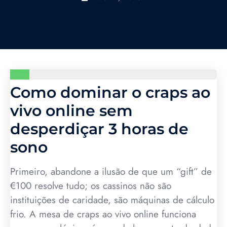
Como dominar o craps ao
vivo online sem
desperdiçar 3 horas de
sono
Primeiro, abandone a ilusão de que um “gift” de
€100 resolve tudo; os cassinos não são
instituições de caridade, são máquinas de cálculo
frio. A mesa de craps ao vivo online funciona