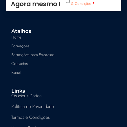
Agora mesmo !
& Condições
*
Atalhos
Home
Formações
Formações para Empresas
Contactos
Painel
Links
Os Meus Dados
Política de Privacidade
Termos e Condições