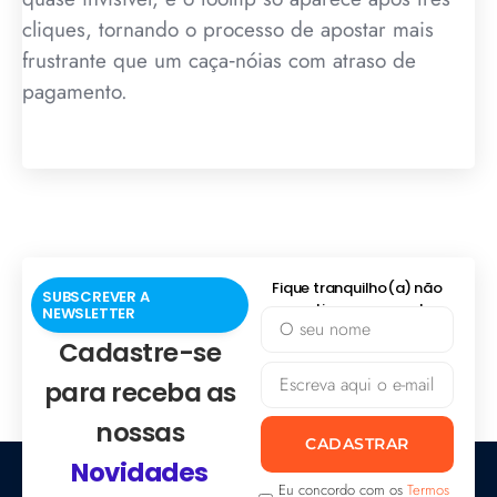
cliques, tornando o processo de apostar mais
frustrante que um caça‑nóias com atraso de
pagamento.
Fique tranquilho(a) não
SUBSCREVER A
praticamos spam!
NEWSLETTER
Cadastre-se
para receba as
nossas
CADASTRAR
Novidades
Eu concordo com os
Termos