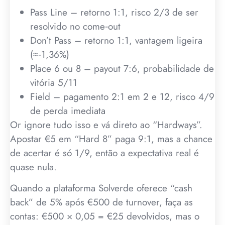
Pass Line – retorno 1:1, risco 2/3 de ser
resolvido no come‑out
Don’t Pass – retorno 1:1, vantagem ligeira
(≈‑1,36%)
Place 6 ou 8 – payout 7:6, probabilidade de
vitória 5/11
Field – pagamento 2:1 em 2 e 12, risco 4/9
de perda imediata
Or ignore tudo isso e vá direto ao “Hardways”.
Apostar €5 em “Hard 8” paga 9:1, mas a chance
de acertar é só 1/9, então a expectativa real é
quase nula.
Quando a plataforma Solverde oferece “cash
back” de 5% após €500 de turnover, faça as
contas: €500 × 0,05 = €25 devolvidos, mas o