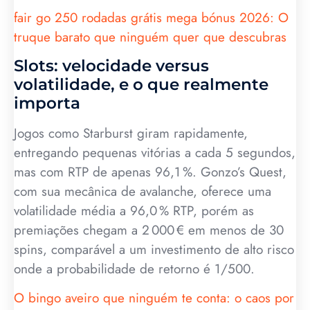
fair go 250 rodadas grátis mega bónus 2026: O
truque barato que ninguém quer que descubras
Slots: velocidade versus
volatilidade, e o que realmente
importa
Jogos como Starburst giram rapidamente,
entregando pequenas vitórias a cada 5 segundos,
mas com RTP de apenas 96,1 %. Gonzo’s Quest,
com sua mecânica de avalanche, oferece uma
volatilidade média a 96,0 % RTP, porém as
premiações chegam a 2 000 € em menos de 30
spins, comparável a um investimento de alto risco
onde a probabilidade de retorno é 1/500.
O bingo aveiro que ninguém te conta: o caos por