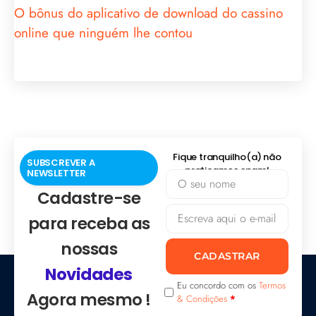
O bônus do aplicativo de download do cassino
online que ninguém lhe contou
Fique tranquilho(a) não
SUBSCREVER A
praticamos spam!
NEWSLETTER
Cadastre-se
para receba as
nossas
CADASTRAR
Novidades
Eu concordo com os
Termos
Agora mesmo !
& Condições
*