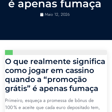
é apenas fumaça
Maio 12, 2026
O que realmente significa
como jogar em cassino
quando a “promoção
grátis” é apenas fumaça
Primeiro, esqueça a promessa de bônus de
100 % e aceite que cada euro depositado tem,