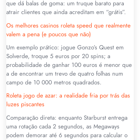
que dá balas de goma: um truque barato para
atrair clientes que ainda acreditam em “grátis”.
Os melhores casinos roleta speed que realmente
valem a pena (e poucos que não)
Um exemplo prático: jogue Gonzo’s Quest em
Solverde, troque 5 euros por 20 spins; a
probabilidade de ganhar 100 euros é menor que
a de encontrar um trevo de quatro folhas num
campo de 10 000 metros quadrados.
Roleta jogo de azar: a realidade fria por trás das
luzes piscantes
Comparação direta: enquanto Starburst entrega
uma rotação cada 2 segundos, as Megaways
podem demorar até 6 segundos para calcular o