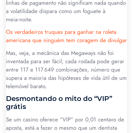
linhas de pagamento não significam nada quando
a volatilidade dispara como um foguete à
meia‑noite.
Os verdadeiros truques para ganhar na roleta
americana que ninguém tem coragem de divulgar
Mas, veja, a mecânica das Megaways não foi
inventada para ser fácil; cada rodada pode gerar
entre 117 e 117 649 combinações, número que
supera a maioria das hipóteses de vida útil de um
telemóvel barato.
Desmontando o mito do “VIP”
grátis
Se um casino oferece “VIP” por 0,01 centavo de
aposta, está a fazer o mesmo que um dentista