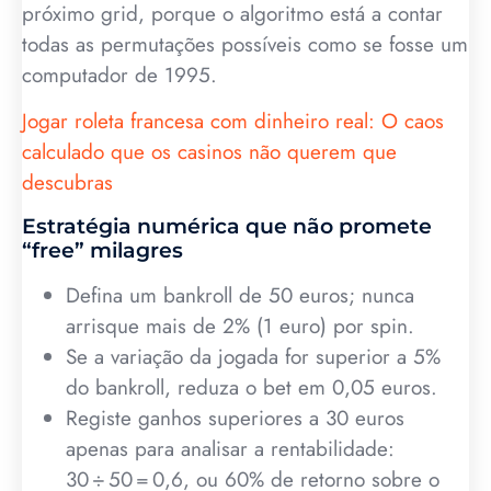
próximo grid, porque o algoritmo está a contar
todas as permutações possíveis como se fosse um
computador de 1995.
Jogar roleta francesa com dinheiro real: O caos
calculado que os casinos não querem que
descubras
Estratégia numérica que não promete
“free” milagres
Defina um bankroll de 50 euros; nunca
arrisque mais de 2% (1 euro) por spin.
Se a variação da jogada for superior a 5%
do bankroll, reduza o bet em 0,05 euros.
Registe ganhos superiores a 30 euros
apenas para analisar a rentabilidade:
30 ÷ 50 = 0,6, ou 60% de retorno sobre o