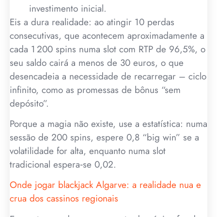
investimento inicial.
Eis a dura realidade: ao atingir 10 perdas
consecutivas, que acontecem aproximadamente a
cada 1 200 spins numa slot com RTP de 96,5%, o
seu saldo cairá a menos de 30 euros, o que
desencadeia a necessidade de recarregar – ciclo
infinito, como as promessas de bônus “sem
depósito”.
Porque a magia não existe, use a estatística: numa
sessão de 200 spins, espere 0,8 “big win” se a
volatilidade for alta, enquanto numa slot
tradicional espera‑se 0,02.
Onde jogar blackjack Algarve: a realidade nua e
crua dos cassinos regionais