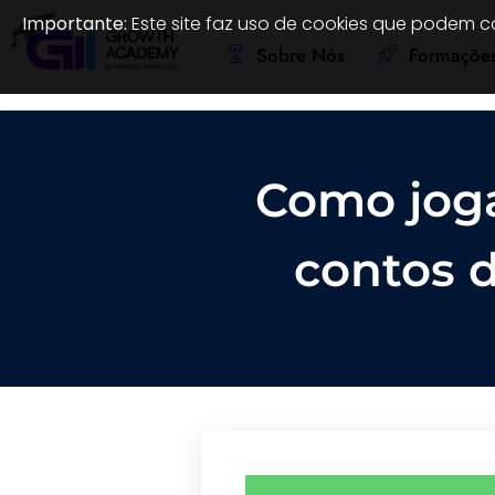
Importante:
Este site faz uso de cookies que podem c
Sobre Nós
Formaçõe
Como joga
contos 