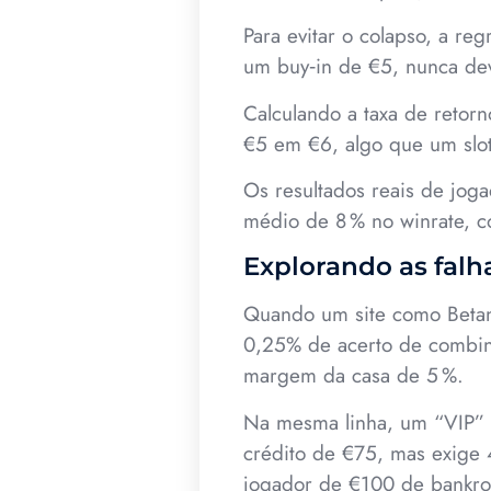
Para evitar o colapso, a re
um buy‑in de €5, nunca de
Calculando a taxa de retor
€5 em €6, algo que um slo
Os resultados reais de jog
médio de 8 % no winrate, c
Explorando as falh
Quando um site como Betano
0,25% de acerto de combin
margem da casa de 5 %.
Na mesma linha, um “VIP” 
crédito de €75, mas exige 
jogador de €100 de bankroll