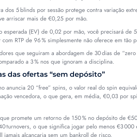
gra dos 5 blinds por sessão protege contra variação extr
ve arriscar mais de €0,25 por mão.
no esperada (EV) de 0,02 por mão, você precisará de 
t com RTP de 96 % simplesmente não oferece em tão 
adores que seguiram a abordagem de 30 dias de “zero
omparado a 3 % nos que ignoram a disciplina.
as das ofertas “sem depósito”
 anuncia 20 “free” spins, o valor real do spin equiva
ação vencedora, o que gera, em média, €0,03 por sp
que promete um retorno de 150 % no depósito de €50
40 turnovers, o que significa jogar pelo menos €3 00
 jamais alcançaria sem um bankroll de risco.