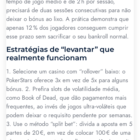
tempo de jogo médio é de 2 h por sessão,
precisará de duas sessões consecutivas para não
deixar o bónus ao lixo. A prática demonstra que
apenas 12 % dos jogadores conseguem cumprir
esse prazo sem sacrificar o seu bankroll normal.
Estratégias de “levantar” que
realmente funcionam
1. Selecione um casino com “rollover” baixo: o
PokerStars oferece 3x em vez de 5x para alguns
bónus. 2. Prefira slots de volatilidade média,
como Book of Dead, que dão pagamentos mais
frequentes, ao invés de jogos ultra‑voláteis que
podem deixar o requisito pendente por semanas.
3. Use o método “split bet”: divida a aposta em 5
partes de 20 €, em vez de colocar 100 € de uma