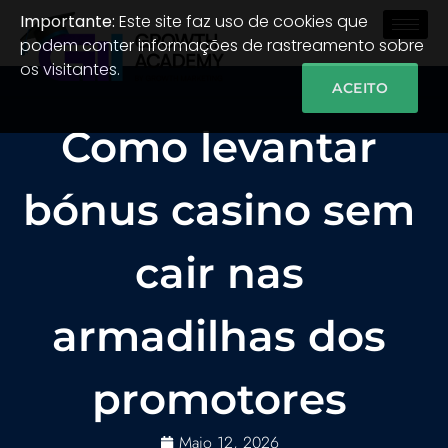
Importante:
Este site faz uso de cookies que
podem conter informações de rastreamento sobre
os visitantes.
ACEITO
Como levantar
bónus casino sem
cair nas
armadilhas dos
promotores
Maio 12, 2026