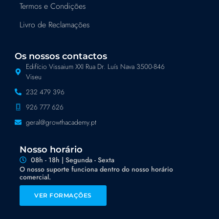
Termos e Condições
Livro de Reclamações
Os nossos contactos
Edifício Vissaium XXI Rua Dr. Luís Nava 3500-846
Viseu
232 479 396
926 777 626
geral@growthacademy.pt
Nosso horário
08h - 18h | Segunda - Sexta
O nosso suporte funciona dentro do nosso horário
comercial.
VER FORMAÇÕES