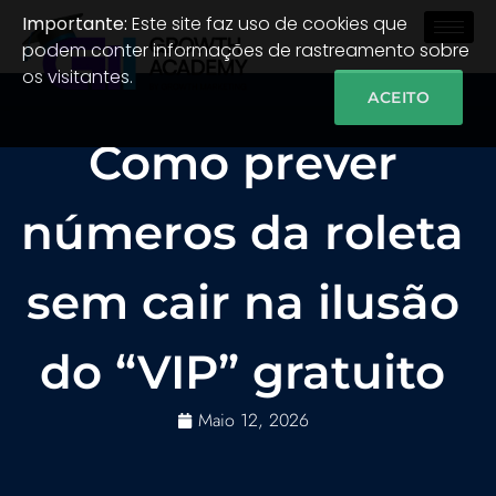
Importante:
Este site faz uso de cookies que
podem conter informações de rastreamento sobre
os visitantes.
ACEITO
Como prever
números da roleta
sem cair na ilusão
do “VIP” gratuito
Maio 12, 2026