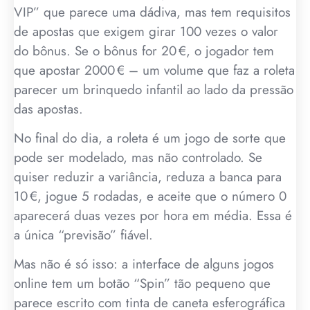
VIP” que parece uma dádiva, mas tem requisitos
de apostas que exigem girar 100 vezes o valor
do bônus. Se o bônus for 20 €, o jogador tem
que apostar 2000 € – um volume que faz a roleta
parecer um brinquedo infantil ao lado da pressão
das apostas.
No final do dia, a roleta é um jogo de sorte que
pode ser modelado, mas não controlado. Se
quiser reduzir a variância, reduza a banca para
10 €, jogue 5 rodadas, e aceite que o número 0
aparecerá duas vezes por hora em média. Essa é
a única “previsão” fiável.
Mas não é só isso: a interface de alguns jogos
online tem um botão “Spin” tão pequeno que
parece escrito com tinta de caneta esferográfica