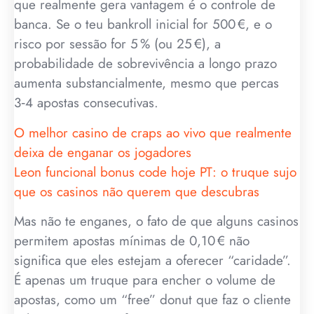
que realmente gera vantagem é o controle de
banca. Se o teu bankroll inicial for 500 €, e o
risco por sessão for 5 % (ou 25 €), a
probabilidade de sobrevivência a longo prazo
aumenta substancialmente, mesmo que percas
3‑4 apostas consecutivas.
O melhor casino de craps ao vivo que realmente
deixa de enganar os jogadores
Leon funcional bonus code hoje PT: o truque sujo
que os casinos não querem que descubras
Mas não te enganes, o fato de que alguns casinos
permitem apostas mínimas de 0,10 € não
significa que eles estejam a oferecer “caridade”.
É apenas um truque para encher o volume de
apostas, como um “free” donut que faz o cliente