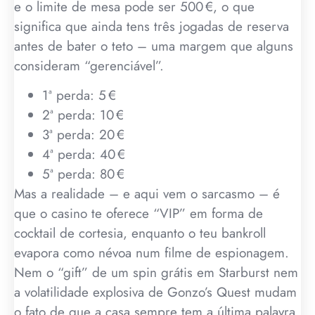
e o limite de mesa pode ser 500 €, o que
significa que ainda tens três jogadas de reserva
antes de bater o teto – uma margem que alguns
consideram “gerenciável”.
1ª perda: 5 €
2ª perda: 10 €
3ª perda: 20 €
4ª perda: 40 €
5ª perda: 80 €
Mas a realidade – e aqui vem o sarcasmo – é
que o casino te oferece “VIP” em forma de
cocktail de cortesia, enquanto o teu bankroll
evapora como névoa num filme de espionagem.
Nem o “gift” de um spin grátis em Starburst nem
a volatilidade explosiva de Gonzo’s Quest mudam
o fato de que a casa sempre tem a última palavra.