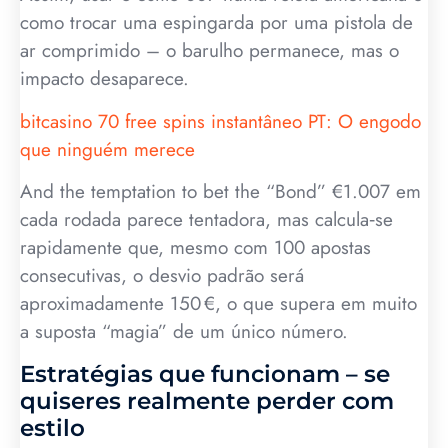
como trocar uma espingarda por uma pistola de
ar comprimido – o barulho permanece, mas o
impacto desaparece.
bitcasino 70 free spins instantâneo PT: O engodo
que ninguém merece
And the temptation to bet the “Bond” €1.007 em
cada rodada parece tentadora, mas calcula‑se
rapidamente que, mesmo com 100 apostas
consecutivas, o desvio padrão será
aproximadamente 150 €, o que supera em muito
a suposta “magia” de um único número.
Estratégias que funcionam – se
quiseres realmente perder com
estilo