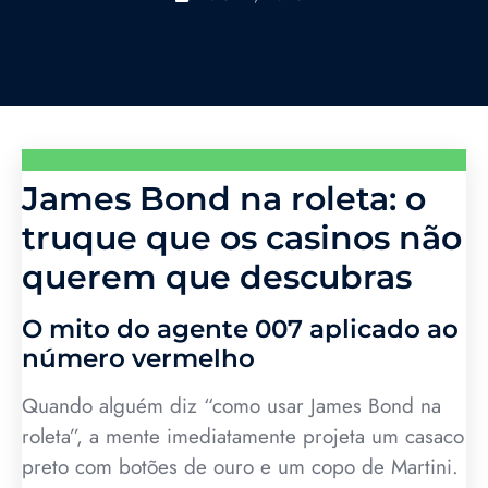
James Bond na roleta: o
truque que os casinos não
querem que descubras
O mito do agente 007 aplicado ao
número vermelho
Quando alguém diz “como usar James Bond na
roleta”, a mente imediatamente projeta um casaco
preto com botões de ouro e um copo de Martini.