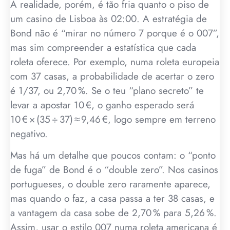
A realidade, porém, é tão fria quanto o piso de
um casino de Lisboa às 02:00. A estratégia de
Bond não é “mirar no número 7 porque é o 007”,
mas sim compreender a estatística que cada
roleta oferece. Por exemplo, numa roleta europeia
com 37 casas, a probabilidade de acertar o zero
é 1/37, ou 2,70 %. Se o teu “plano secreto” te
levar a apostar 10 €, o ganho esperado será
10 € × (35 ÷ 37) ≈ 9,46 €, logo sempre em terreno
negativo.
Mas há um detalhe que poucos contam: o “ponto
de fuga” de Bond é o “double zero”. Nos casinos
portugueses, o double zero raramente aparece,
mas quando o faz, a casa passa a ter 38 casas, e
a vantagem da casa sobe de 2,70 % para 5,26 %.
Assim, usar o estilo 007 numa roleta americana é