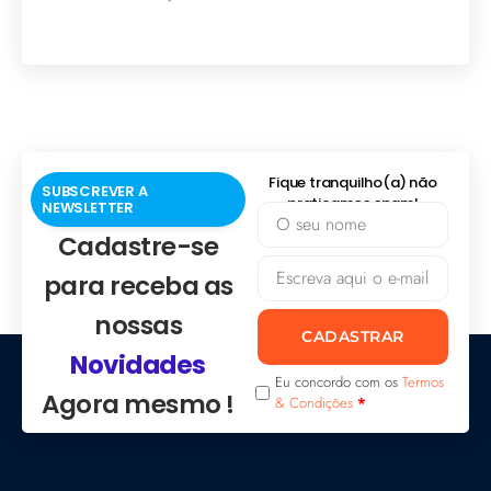
Fique tranquilho(a) não
SUBSCREVER A
praticamos spam!
NEWSLETTER
Cadastre-se
para receba as
nossas
CADASTRAR
Novidades
Eu concordo com os
Termos
Agora mesmo !
& Condições
*