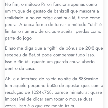
No fim, o método Paroli funciona apenas como
um truque de gestão de bankroll que mascara a
realidade: a house edge continua lá, firme como
pedra. A única forma de tornar o método “útil” é
limitar o número de ciclos e aceitar perdas como
parte do jogo.
E não me diga que a “gift” de bônus de 20 € que
recebeu da Bet.pt pode compensar tudo isso.
Isso é tão útil quanto um guarda‑chuva aberto
dentro de casa.
Ah, e a interface de roleta no site da 888casino
tem aquele pequeno botão de apostar que, com a
resolução de 1024×768, parece miniatura; quase
impossível de clicar sem tocar o mouse duas
vezes. Isso é o que realmente irrita.