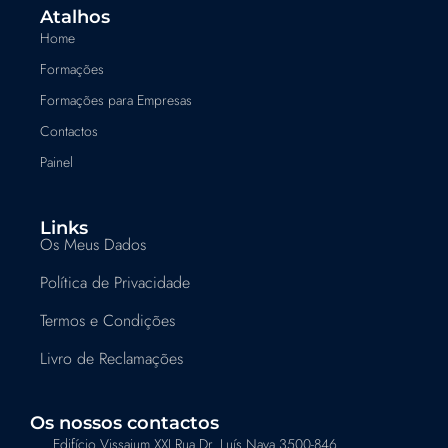
Atalhos
Home
Formações
Formações para Empresas
Contactos
Painel
Links
Os Meus Dados
Política de Privacidade
Termos e Condições
Livro de Reclamações
Os nossos contactos
Edifício Vissaium XXI Rua Dr. Luís Nava 3500-846