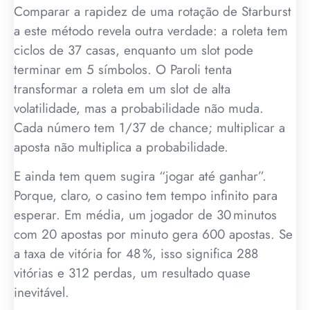
Comparar a rapidez de uma rotação de Starburst
a este método revela outra verdade: a roleta tem
ciclos de 37 casas, enquanto um slot pode
terminar em 5 símbolos. O Paroli tenta
transformar a roleta em um slot de alta
volatilidade, mas a probabilidade não muda.
Cada número tem 1/37 de chance; multiplicar a
aposta não multiplica a probabilidade.
E ainda tem quem sugira “jogar até ganhar”.
Porque, claro, o casino tem tempo infinito para
esperar. Em média, um jogador de 30 minutos
com 20 apostas por minuto gera 600 apostas. Se
a taxa de vitória for 48 %, isso significa 288
vitórias e 312 perdas, um resultado quase
inevitável.