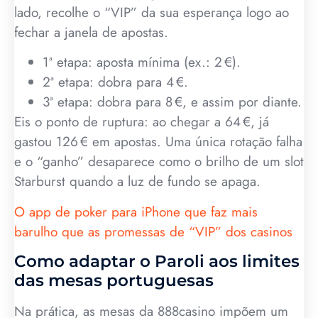
lado, recolhe o “VIP” da sua esperança logo ao
fechar a janela de apostas.
1ª etapa: aposta mínima (ex.: 2 €).
2ª etapa: dobra para 4 €.
3ª etapa: dobra para 8 €, e assim por diante.
Eis o ponto de ruptura: ao chegar a 64 €, já
gastou 126 € em apostas. Uma única rotação falha
e o “ganho” desaparece como o brilho de um slot
Starburst quando a luz de fundo se apaga.
O app de poker para iPhone que faz mais
barulho que as promessas de “VIP” dos casinos
Como adaptar o Paroli aos limites
das mesas portuguesas
Na prática, as mesas da 888casino impõem um