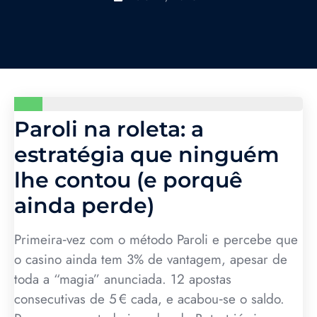
Paroli na roleta: a
estratégia que ninguém
lhe contou (e porquê
ainda perde)
Primeira‑vez com o método Paroli e percebe que
o casino ainda tem 3% de vantagem, apesar de
toda a “magia” anunciada. 12 apostas
consecutivas de 5 € cada, e acabou‑se o saldo.