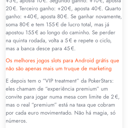
+5 €, aposta 10 €. Segundo ganho: +10 €, aposta
20 €. Terceiro ganho: +20 €, aposta 40 €. Quarto
ganho: +40 €, aposta 80 €. Se ganhar novamente,
soma 80 € e tem 155 € de lucro total, mas já
apostou 155 € ao longo do caminho. Se perder
na quinta rodada, volta a 5 € e repete o ciclo,
mas a banca desce para 45 €.
Os melhores jogos slots para Android grátis que
não são apenas mais um truque de marketing
E depois tem o “VIP treatment” da PokerStars:
eles chamam de “experiência premium” um
convite para jogar numa mesa com limite de 2 €,
mas o real “premium” está na taxa que cobram
por cada euro movimentado. Não há magia, só
números.