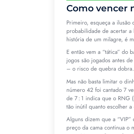
Como vencer no
Primeiro, esqueça a ilusão
probabilidade de acertar a
história de um milagre, é m
E então vem a “tática” do 
jogos são jogados antes d
– o risco de quebra dobra.
Mas não basta limitar o di
número 42 foi cantado 7 v
de 7 : 1 indica que o RNG 
tão inútil quanto escolher 
Alguns dizem que a “VIP” d
preço da cama continua o m