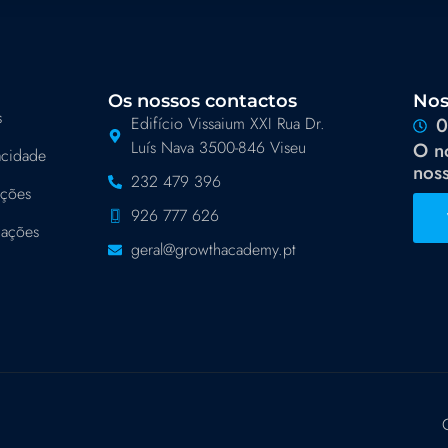
Os nossos contactos
Nos
s
Edifício Vissaium XXI Rua Dr.
0
Luís Nava 3500-846 Viseu
O n
vacidade
noss
232 479 396
ições
926 777 626
mações
geral@growthacademy.pt