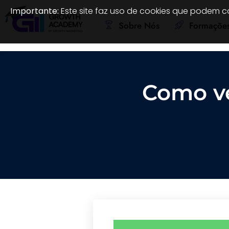
Importante:
Este site faz uso de cookies que podem c
Sobre Nós
Formaçõe
Como ve