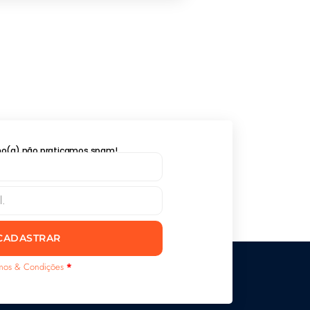
lho(a) não praticamos spam!
CADASTRAR
mos & Condições
*