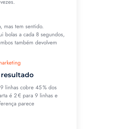
 vezes.
, mas tem sentido.
ui bolas a cada 8 segundos,
s ambos também devolvem
marketing
 resultado
 9 linhas cobre 45 % dos
ta é 2 € para 9 linhas e
iferença parece