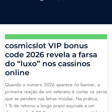
cosmicslot VIP bonus
code 2026 revela a farsa
do “luxo” nos cassinos
online
Quando o número 2026 aparece no banner, a
primeira reação de um veterano é contar os zeros
que se perdem nas letras miúdas. Na prática,
1 % de retorno a longo prazo equivale a um