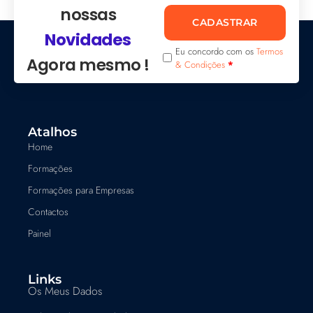
nossas
CADASTRAR
Novidades
Eu concordo com os
Termos
Agora mesmo !
& Condições
*
Atalhos
Home
Formações
Formações para Empresas
Contactos
Painel
Links
Os Meus Dados