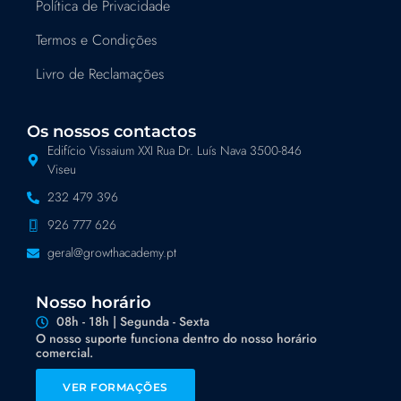
Política de Privacidade
Termos e Condições
Livro de Reclamações
Os nossos contactos
Edifício Vissaium XXI Rua Dr. Luís Nava 3500-846
Viseu
232 479 396
926 777 626
geral@growthacademy.pt
Nosso horário
08h - 18h | Segunda - Sexta
O nosso suporte funciona dentro do nosso horário
comercial.
VER FORMAÇÕES