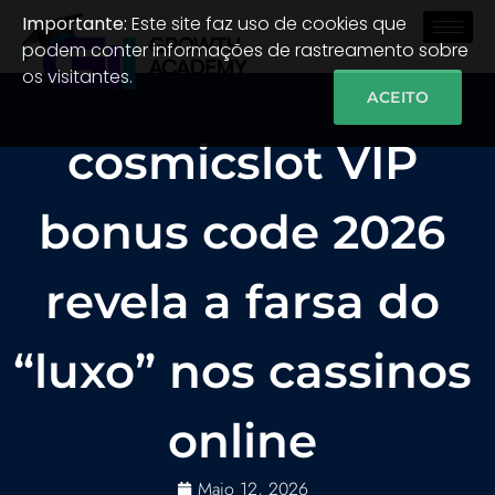
Importante:
Este site faz uso de cookies que
podem conter informações de rastreamento sobre
os visitantes.
ACEITO
cosmicslot VIP
bonus code 2026
revela a farsa do
“luxo” nos cassinos
online
Maio 12, 2026