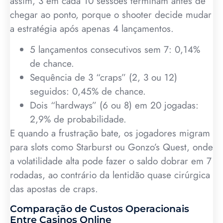
assim, 3 em cada 10 sessões terminam antes de
chegar ao ponto, porque o shooter decide mudar
a estratégia após apenas 4 lançamentos.
5 lançamentos consecutivos sem 7: 0,14%
de chance.
Sequência de 3 “craps” (2, 3 ou 12)
seguidos: 0,45% de chance.
Dois “hardways” (6 ou 8) em 20 jogadas:
2,9% de probabilidade.
E quando a frustração bate, os jogadores migram
para slots como Starburst ou Gonzo’s Quest, onde
a volatilidade alta pode fazer o saldo dobrar em 7
rodadas, ao contrário da lentidão quase cirúrgica
das apostas de craps.
Comparação de Custos Operacionais
Entre Casinos Online