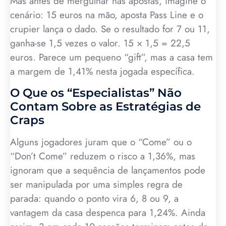
Mas antes de mergulhar nas apostas, imagine o
cenário: 15 euros na mão, aposta Pass Line e o
crupier lança o dado. Se o resultado for 7 ou 11,
ganha-se 1,5 vezes o valor. 15 × 1,5 = 22,5
euros. Parece um pequeno “gift”, mas a casa tem
a margem de 1,41% nesta jogada específica.
O Que os “Especialistas” Não
Contam Sobre as Estratégias de
Craps
Alguns jogadores juram que o “Come” ou o
“Don’t Come” reduzem o risco a 1,36%, mas
ignoram que a sequência de lançamentos pode
ser manipulada por uma simples regra de
parada: quando o ponto vira 6, 8 ou 9, a
vantagem da casa despenca para 1,24%. Ainda