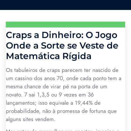
Craps a Dinheiro: O Jogo
Onde a Sorte se Veste de
Matemática Rígida
Os tabuleiros de craps parecem ter nascido de
um cassino dos anos 70, onde cada ponto tem a
mesma chance de virar pé na porta de um
novato. 7 sai 1,3,5 ou 9 vezes em 36
lançamentos; isso equivale a 19,44% de
probabilidade, não à promessa de fortuna que
alguns sites vendem.