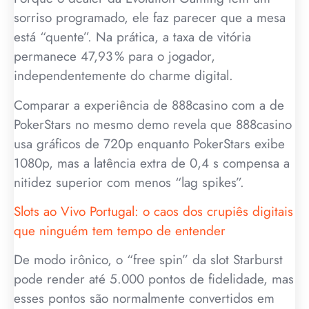
sorriso programado, ele faz parecer que a mesa
está “quente”. Na prática, a taxa de vitória
permanece 47,93 % para o jogador,
independentemente do charme digital.
Comparar a experiência de 888casino com a de
PokerStars no mesmo demo revela que 888casino
usa gráficos de 720p enquanto PokerStars exibe
1080p, mas a latência extra de 0,4 s compensa a
nitidez superior com menos “lag spikes”.
Slots ao Vivo Portugal: o caos dos crupiês digitais
que ninguém tem tempo de entender
De modo irônico, o “free spin” da slot Starburst
pode render até 5.000 pontos de fidelidade, mas
esses pontos são normalmente convertidos em