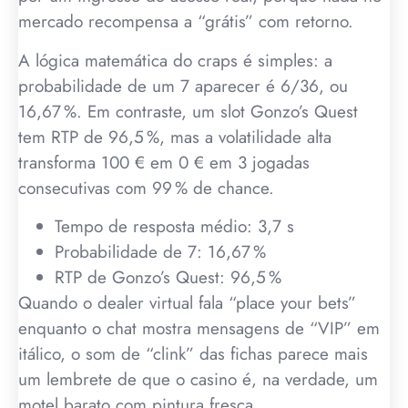
mercado recompensa a “grátis” com retorno.
A lógica matemática do craps é simples: a
probabilidade de um 7 aparecer é 6/36, ou
16,67 %. Em contraste, um slot Gonzo’s Quest
tem RTP de 96,5 %, mas a volatilidade alta
transforma 100 € em 0 € em 3 jogadas
consecutivas com 99 % de chance.
Tempo de resposta médio: 3,7 s
Probabilidade de 7: 16,67 %
RTP de Gonzo’s Quest: 96,5 %
Quando o dealer virtual fala “place your bets”
enquanto o chat mostra mensagens de “VIP” em
itálico, o som de “clink” das fichas parece mais
um lembrete de que o casino é, na verdade, um
motel barato com pintura fresca.