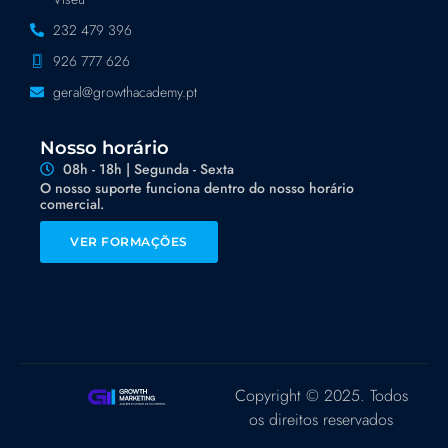
232 479 396
926 777 626
geral@growthacademy.pt
Nosso horário
08h - 18h | Segunda - Sexta
O nosso suporte funciona dentro do nosso horário
comercial.
VER FORMAÇÕES
Copyright © 2025. Todos
os direitos reservados