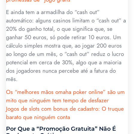
E ainda tem a armadilha do “cash out”
automático: alguns casinos limitam o “cash out” a
20% do ganho total, o que significa que, se
ganhar 50 euros, só pode retirar 10 euros. Um
cálculo simples mostra que, ao jogar 200 euros
ao longo de um mês, o “cash out” reduz o lucro
potencial em cerca de 30%, algo que a maioria
dos jogadores nunca percebe até a fatura do
mês.
Os “melhores mãos omaha poker online” são um
mito que ninguém tem tempo de desfazer
Jogos de slots com bonus de cadastro: O truque
barato que ninguém conta
Por Que a “Promoção Gratuita” Não É